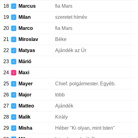
18
Marcus
fia Mars
♂
19
Milan
szeretet hírnév
♂
20
Marco
fia Mars
♂
21
Miroslav
Béke
♂
22
Matyas
Ajándék az Úr
♂
23
Márió
♂
24
Maxi
♀
25
Mayer
Chief. polgármester. Egyéb.
♂
26
Major
több
♂
27
Matteo
Ajándék
♂
28
Malik
Király
♂
29
Misha
Héber "Ki olyan, mint Isten"
♂