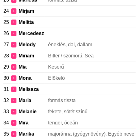
♀
24
Mirjam
♀
25
Melitta
♀
26
Mercedesz
♀
27
Melody
éneklés, dal, dallam
♀
28
Miriam
Bitter / szomorú, Sea
♀
29
Mia
Keserű
♀
30
Mona
Előkelő
♀
31
Melissza
♀
32
Maria
formás tiszta
♀
33
Melanie
fekete, sötét színű
♀
34
Mira
tenger, óceán
♀
35
Marika
majoránna (gyógynövény). Egyéb nevei
♀