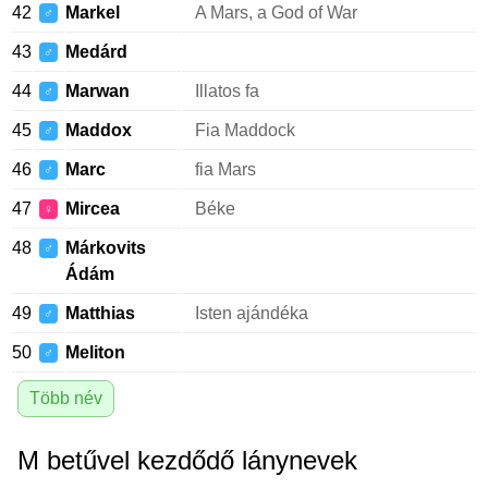
42
Markel
A Mars, a God of War
♂
43
Medárd
♂
44
Marwan
Illatos fa
♂
45
Maddox
Fia Maddock
♂
46
Marc
fia Mars
♂
47
Mircea
Béke
♀
48
Márkovits
♂
Ádám
49
Matthias
Isten ajándéka
♂
50
Meliton
♂
Több név
M betűvel kezdődő lánynevek