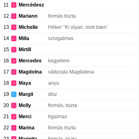
11
Mercédesz
♀
12
Mariann
formás tiszta
♀
13
Michelle
Héber "Ki olyan, mint Isten"
♀
14
Milla
szorgalmas
♀
15
Mirtill
♀
16
Mercedes
kegyelem
♀
17
Magdolna
változata Magdalena
♀
18
Maya
anya
♀
19
Margit
dísz
♂
20
Molly
formás, tiszta
♀
21
Merci
Irgalmas
♀
22
Marina
formás tiszta
♀
23
Marietta
formás, tiszta