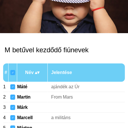
M betűvel kezdődő fiúnevek
#
Név
Jelentése
♂
1
Máté
ajándék az Úr
♂
2
Martin
From Mars
♂
3
Márk
♂
4
Marcell
a militáns
♂
5
Márton