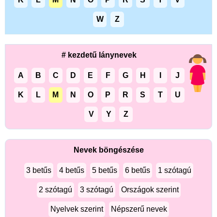
W
Z
# kezdetű lánynevek
A
B
C
D
E
F
G
H
I
J
K
L
M
N
O
P
R
S
T
U
V
Y
Z
Nevek böngészése
3 betűs
4 betűs
5 betűs
6 betűs
1 szótagú
2 szótagú
3 szótagú
Országok szerint
Nyelvek szerint
Népszerű nevek