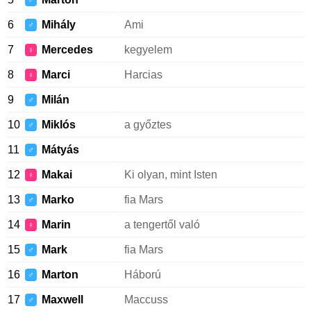
♂
6
Mihály
Ami
♂
7
Mercedes
kegyelem
♀
8
Marci
Harcias
♀
9
Milán
♂
10
Miklós
a győztes
♂
11
Mátyás
♂
12
Makai
Ki olyan, mint Isten
♀
13
Marko
fia Mars
♂
14
Marin
a tengertől való
♀
15
Mark
fia Mars
♂
16
Marton
Háború
♂
17
Maxwell
Maccuss
♂