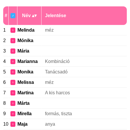
#
Név
Jelentése
♂
1
Melinda
méz
♀
2
Mónika
♀
3
Mária
♀
4
Marianna
Kombináció
♀
5
Monika
Tanácsadó
♀
6
Melissa
méz
♀
7
Martina
A kis harcos
♀
8
Márta
♀
9
Mirella
formás, tiszta
♀
10
Maja
anya
♀