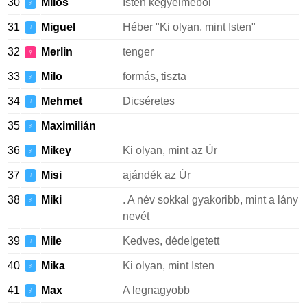
30
Milos
Isten kegyelméből
♂
31
Miguel
Héber "Ki olyan, mint Isten"
♂
32
Merlin
tenger
♀
33
Milo
formás, tiszta
♂
34
Mehmet
Dicséretes
♂
35
Maximilián
♂
36
Mikey
Ki olyan, mint az Úr
♂
37
Misi
ajándék az Úr
♂
38
Miki
. A név sokkal gyakoribb, mint a lány
♂
nevét
39
Mile
Kedves, dédelgetett
♂
40
Mika
Ki olyan, mint Isten
♂
41
Max
A legnagyobb
♂