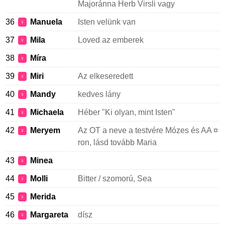
Majoránna Herb Virsli vagy
36
Manuela
Isten velünk van
♀
37
Mila
Loved az emberek
♀
38
Míra
♀
39
Miri
Az elkeseredett
♀
40
Mandy
kedves lány
♀
41
Michaela
Héber "Ki olyan, mint Isten"
♀
42
Meryem
Az OT a neve a testvére Mózes és AA ¤
♀
ron, lásd tovább Maria
43
Minea
♀
44
Molli
Bitter / szomorú, Sea
♀
45
Merida
♀
46
Margareta
dísz
♀