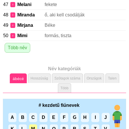
47
Melani
fekete
♀
48
Miranda
ő, aki kell csodálják
♀
49
Mirjana
Béke
♀
50
Mimi
formás, tiszta
♀
Több név
Név kategóriák
ábécé
Hosszúság
Szótagok száma
Országok
Talen
Több
# kezdetű fiúnevek
A
B
C
D
E
F
G
H
I
J
K
L
M
N
O
P
R
S
T
V