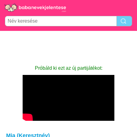
Próbáld ki ezt az új partijátékot:
Mia (Keresztnév)