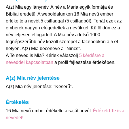
A(z) Mia egy lánynév. A név a Maria egyik formája és
Bibliai eredetű. A weboldalunkon 16 Mia nevű ember
értékelte a nevét 5 csillaggal (5 csillagból). Tehát ezek az
emberek nagyon elégedettek a nevükkel. Külföldön ez a
név teljesen elfogadott. A Mia név a felső 1000
legnépszerűbb név között szerepel a facebookon a 574.
helyen. A(z) Mia beceneve a "Nincs".
A Te neved is Mia? Kérlek válaszolj
5 kérdésre a
neveddel kapcsolatban
a profil fejlesztése érdekében.
A(z) Mia név jelentése
A(z) Mia név jelentése: "Keserű".
Értékelés
16 Mia nevű ember értékelte a saját nevét.
Értékeld Te is a
nevedet!