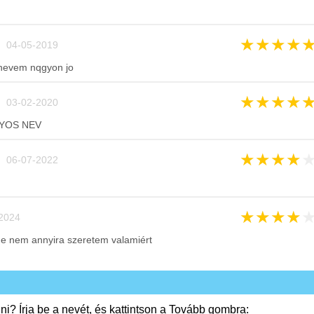
★
★
★
★
 04-05-2019
 nevem nqgyon jo
★
★
★
★
 03-02-2020
YOS NEV
★
★
★
★
 06-07-2022
★
★
★
★
2024
e nem annyira szeretem valamiért
i? Írja be a nevét, és kattintson a Tovább gombra: