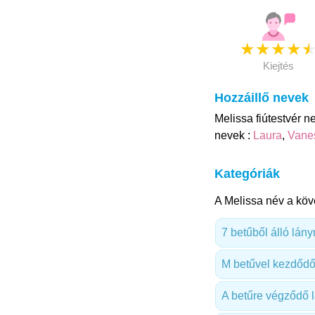
★
★
★
★
Kiejtés
Hozzáillő nevek
Melissa fiútestvér n
nevek :
Laura
,
Vane
Kategóriák
A Melissa név a köv
7 betűből álló lán
M betűvel kezdődő
A betűre végződő 