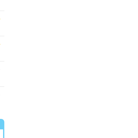
★
★
★
★