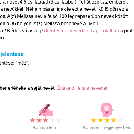
 a nevét 4.5 csillaggal (5 csillagból). Tehát ezek az emberek
 nevükkel. Néha hibásan írják le ezt a nevet. Külföldön ez a
ott. A(z) Melissa név a felső 100 legnépszerűbb nevek között
on a 36 helyen. A(z) Melissa beceneve a "Meli".
sa? Kérlek válaszolj
5 kérdésre a neveddel kapcsolatban
a profi
en.
 jelentése
entése: "méz".
er értékelte a saját nevét.
Értékeld Te is a nevedet!
★
★
★
★
★
★
★
★
★
★
★
Könnyű leírni
Könnyen megjegyezhető