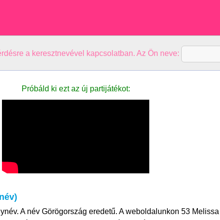
kérdésre a keresztnevével kapcsolatban. Az Ön neve:
Próbáld ki ezt az új partijátékot:
név)
nynév. A név Görögország eredetű. A weboldalunkon 53 Melissa