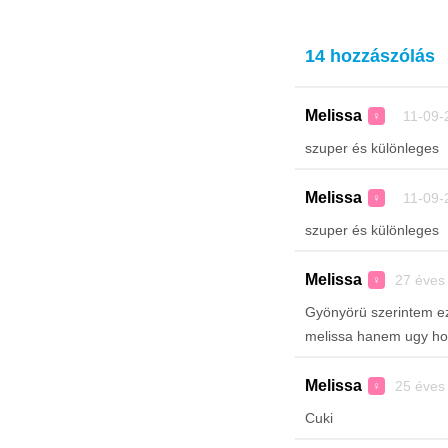
14 hozzászólás
Melissa
11-09-
♀
szuper és különleges
Melissa
11-09-
♀
szuper és különleges
Melissa
27 éves
♀
Gyönyörü szerintem ez
melissa hanem ugy hog
Melissa
25 éves
♀
Cuki