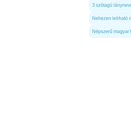
3 szótagú lánynev
Nehezen leírható 
Népszerű magyar 