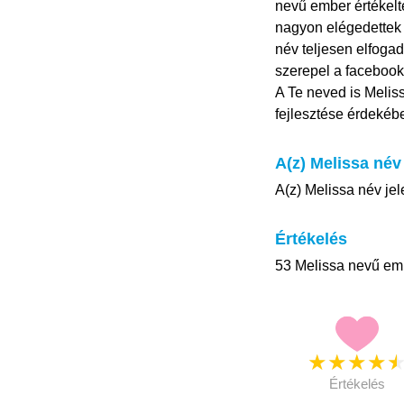
nevű ember értékelte
nagyon elégedettek a
név teljesen elfogad
szerepel a facebook
A Te neved is Melis
fejlesztése érdekéb
A(z) Melissa név
A(z) Melissa név jel
Értékelés
53 Melissa nevű emb
★
★
★
★
Értékelés