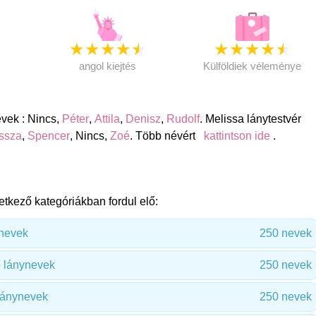
★
★
★
★
★
★
★
★
★
★
★
angol kiejtés
Külföldiek véleménye
evek : Nincs,
Péter
,
Attila
,
Denisz
,
Rudolf
. Melissa lánytestvér
ssza
,
Spencer
, Nincs,
Zoé
. Több névért
kattintson ide
.
etkező kategóriákban fordul elő:
ynevek
250 nevek
 lánynevek
250 nevek
lánynevek
250 nevek