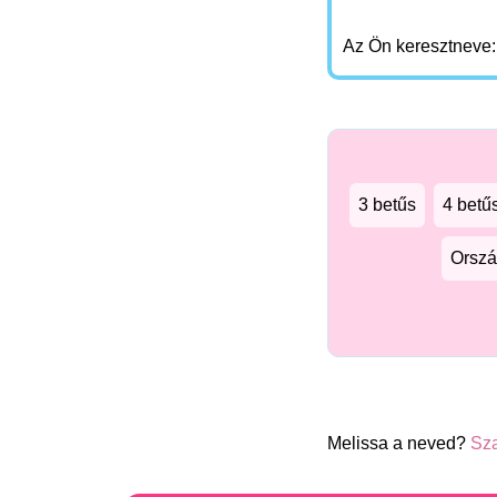
Az Ön keresztneve
3 betűs
4 betű
Orszá
Melissa a neved?
Sza