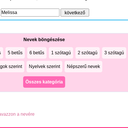
:
Nevek böngészése
s
5 betűs
6 betűs
1 szótagú
2 szótagú
3 szótagú
gok szerint
Nyelvek szerint
Népszerű nevek
Összes kategória
vazzon a nevére