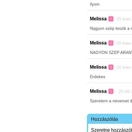
Ilysm
Melissa
19 éves
♀
Nqgyon szép teszik a
Melissa
19 éves
♀
NAGYON SZEP ARAN
Melissa
16 éves
♀
Erdekes
Melissa
25-06-
♀
Szeretem a nevemet d
Hozzászólás
Szeretne hozzászóln