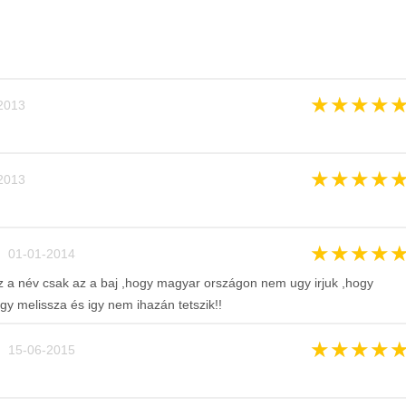
★
★
★
★
2013
★
★
★
★
2013
★
★
★
★
 01-01-2014
 a név csak az a baj ,hogy magyar országon nem ugy irjuk ,hogy
y melissza és igy nem ihazán tetszik!!
★
★
★
★
 15-06-2015