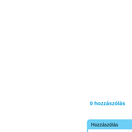
0 hozzászólás
Hozzászólás