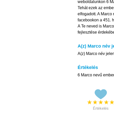
weboldalunkon 6 Marc
Tehát ezek az ember
elfogadott. A Marco
facebookon a 451. h
A Te neved is Marco
fejlesztése érdekéb
A(z) Marco név j
A(z) Marco név jelen
Értékelés
6 Marco nevű ember 
★
★
★
★
Értékelés