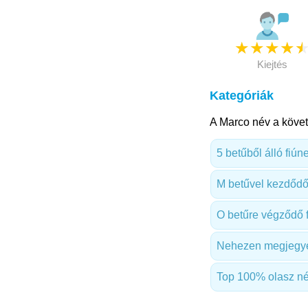
★
★
★
★
Kiejtés
Kategóriák
A Marco név a követ
5 betűből álló fiún
M betűvel kezdődő
O betűre végződő 
Nehezen megjegye
Top 100% olasz n