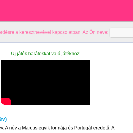
kérdésre a keresztnevével kapcsolatban. Az Ön neve:
Új játék barátokkal való játékhoz:
év)
v. A név a Marcus egyik formája és Portugál eredetű. A