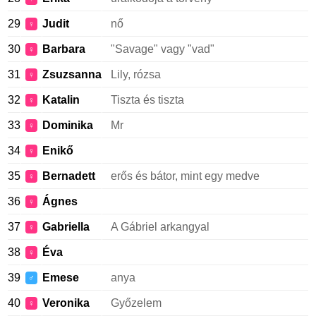
29
Judit
nő
♀
30
Barbara
"Savage" vagy "vad"
♀
31
Zsuzsanna
Lily, rózsa
♀
32
Katalin
Tiszta és tiszta
♀
33
Dominika
Mr
♀
34
Enikő
♀
35
Bernadett
erős és bátor, mint egy medve
♀
36
Ágnes
♀
37
Gabriella
A Gábriel arkangyal
♀
38
Éva
♀
39
Emese
anya
♂
40
Veronika
Győzelem
♀