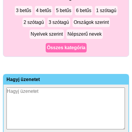
3 betűs
4 betűs
5 betűs
6 betűs
1 szótagú
2 szótagú
3 szótagú
Országok szerint
Nyelvek szerint
Népszerű nevek
Összes kategória
Hagyj üzenetet