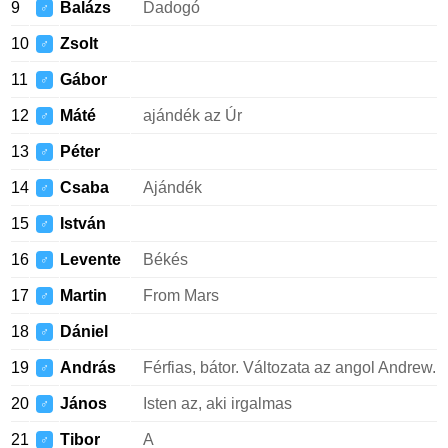
9
Balázs
Dadogó
♂
10
Zsolt
♂
11
Gábor
♂
12
Máté
ajándék az Úr
♂
13
Péter
♂
14
Csaba
Ajándék
♂
15
István
♂
16
Levente
Békés
♂
17
Martin
From Mars
♂
18
Dániel
♂
19
András
Férfias, bátor. Változata az angol Andrew.
♂
20
János
Isten az, aki irgalmas
♂
21
Tibor
A
♂