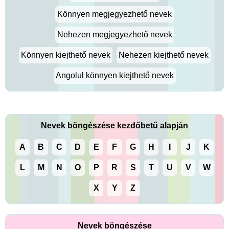
Könnyen megjegyezhető nevek
Nehezen megjegyezhető nevek
Könnyen kiejthető nevek
Nehezen kiejthető nevek
Angolul könnyen kiejthető nevek
Nevek böngészése kezdőbetű alapján
A
B
C
D
E
F
G
H
I
J
K
L
M
N
O
P
R
S
T
U
V
W
X
Y
Z
Nevek böngészése