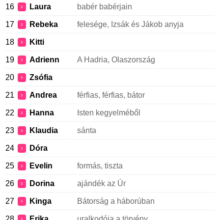
16
Laura
babér babérjain
♀
17
Rebeka
felesége, Izsák és Jákob anyja
♀
18
Kitti
♀
19
Adrienn
A Hadria, Olaszország
♀
20
Zsófia
♀
21
Andrea
férfias, férfias, bátor
♀
22
Hanna
Isten kegyelméből
♀
23
Klaudia
sánta
♀
24
Dóra
♀
25
Evelin
formás, tiszta
♀
26
Dorina
ajándék az Úr
♀
27
Kinga
Bátorság a háborúban
♀
28
Erika
uralkodója a törvény
♀