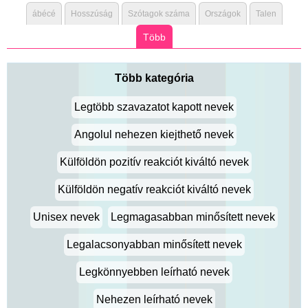
ábécé
Hosszúság
Szótagok száma
Országok
Talen
Több
Több kategória
Legtöbb szavazatot kapott nevek
Angolul nehezen kiejthető nevek
Külföldön pozitív reakciót kiváltó nevek
Külföldön negatív reakciót kiváltó nevek
Unisex nevek
Legmagasabban minősített nevek
Legalacsonyabban minősített nevek
Legkönnyebben leírható nevek
Nehezen leírható nevek