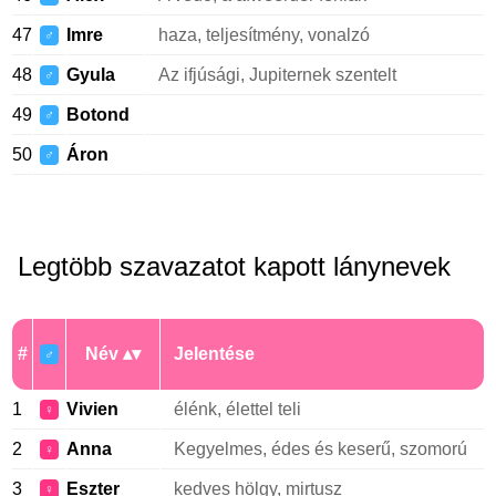
47
Imre
haza, teljesítmény, vonalzó
♂
48
Gyula
Az ifjúsági, Jupiternek szentelt
♂
49
Botond
♂
50
Áron
♂
Legtöbb szavazatot kapott lánynevek
#
Név
Jelentése
♂
1
Vivien
élénk, élettel teli
♀
2
Anna
Kegyelmes, édes és keserű, szomorú
♀
3
Eszter
kedves hölgy, mirtusz
♀