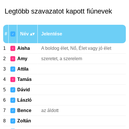
Legtöbb szavazatot kapott fiúnevek
#
Név
Jelentése
♂
1
Aisha
A boldog élet, Nő, Élet vagy jó élet
♀
2
Amy
szeretet, a szerelem
♀
3
Attila
♂
4
Tamás
♀
5
Dávid
♂
6
László
♂
7
Bence
az áldott
♂
8
Zoltán
♂