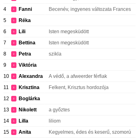
4
Fanni
Becenév, ingyenes változata Frances
♀
5
Réka
♀
6
Lili
Isten megesküdött
♀
7
Bettina
Isten megesküdött
♀
8
Petra
szikla
♀
9
Viktória
♀
10
Alexandra
A védő, a afweerder férfiak
♀
11
Krisztina
Felkent, Krisztus hordozója
♀
12
Boglárka
♀
13
Nikolett
a győztes
♀
14
Lilla
liliom
♀
15
Anita
Kegyelmes, édes és keserű, szomorú
♀