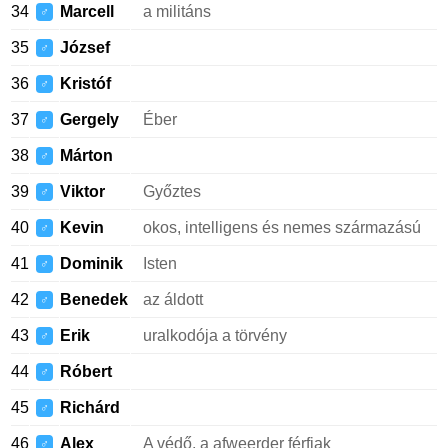
34
Marcell
a militáns
♂
35
József
♂
36
Kristóf
♂
37
Gergely
Éber
♂
38
Márton
♂
39
Viktor
Győztes
♂
40
Kevin
okos, intelligens és nemes származású
♂
41
Dominik
Isten
♂
42
Benedek
az áldott
♂
43
Erik
uralkodója a törvény
♂
44
Róbert
♂
45
Richárd
♂
46
Alex
A védő, a afweerder férfiak
♂