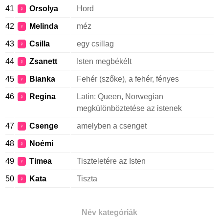
41
Orsolya
Hord
♀
42
Melinda
méz
♀
43
Csilla
egy csillag
♀
44
Zsanett
Isten megbékélt
♀
45
Bianka
Fehér (szőke), a fehér, fényes
♀
46
Regina
Latin: Queen, Norwegian
♀
megkülönböztetése az istenek
47
Csenge
amelyben a csenget
♀
48
Noémi
♀
49
Timea
Tiszteletére az Isten
♀
50
Kata
Tiszta
♀
Név kategóriák