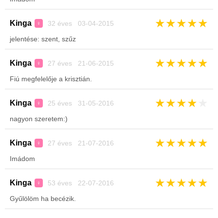
★
★
★
★
★
Kinga
32 éves 03-04-2015
♀
jelentése: szent, szűz
★
★
★
★
★
Kinga
27 éves 21-06-2015
♀
Fiú megfelelője a krisztián.
★
★
★
★
★
Kinga
25 éves 31-05-2016
♀
nagyon szeretem:)
★
★
★
★
★
Kinga
27 éves 21-07-2016
♀
Imádom
★
★
★
★
★
Kinga
53 éves 22-07-2016
♀
Gyűlölöm ha becézik.