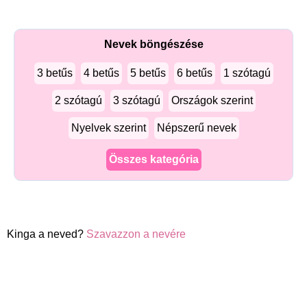
Nevek böngészése
3 betűs
4 betűs
5 betűs
6 betűs
1 szótagú
2 szótagú
3 szótagú
Országok szerint
Nyelvek szerint
Népszerű nevek
Összes kategória
Kinga a neved?
Szavazzon a nevére