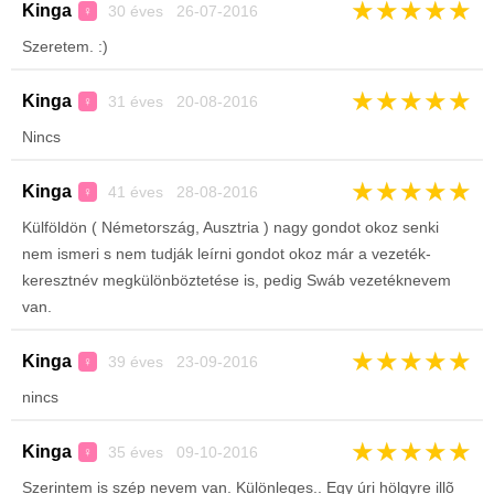
★
★
★
★
★
Kinga
30 éves 26-07-2016
♀
Szeretem. :)
★
★
★
★
★
Kinga
31 éves 20-08-2016
♀
Nincs
★
★
★
★
★
Kinga
41 éves 28-08-2016
♀
Külföldön ( Németország, Ausztria ) nagy gondot okoz senki
nem ismeri s nem tudják leírni gondot okoz már a vezeték-
keresztnév megkülönböztetése is, pedig Swáb vezetéknevem
van.
★
★
★
★
★
Kinga
39 éves 23-09-2016
♀
nincs
★
★
★
★
★
Kinga
35 éves 09-10-2016
♀
Szerintem is szép nevem van. Különleges.. Egy úri hölgyre illõ