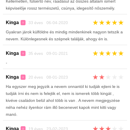
Kellemetlen, fülsértő név, ráadásul az összes általam ismert
képviselője rossz természetű, csúnya, idegesítő nőszemély.
★
★
★
★
★
Kinga
33 éves 06-04-2020
♀
Gyakran járok külföldre és mindig mindenkinek nagyon tetszik a
nevem. Különlegesnek és szépnek találják, ahogy én is.
★
★
★
★
★
Kinga
35 éves 09-01-2021
♀
-
★
★
★
★
★
Kinga
20 éves 08-01-2023
♀
Ha egyszer meg jegyzik a nevem onnantól ki tudják ejteni le is
tudják írni és nem is felejtik el, nem is ismerek több kingát ,
kivéve családon belül ahol több is van . A nevem megjegyzése
néha nehéz ilyenkor rám illő becenevet kapok mint kitti vagy
manó.
★
★
★
★
★
Kinga
19 éves 23-02-2023
♀