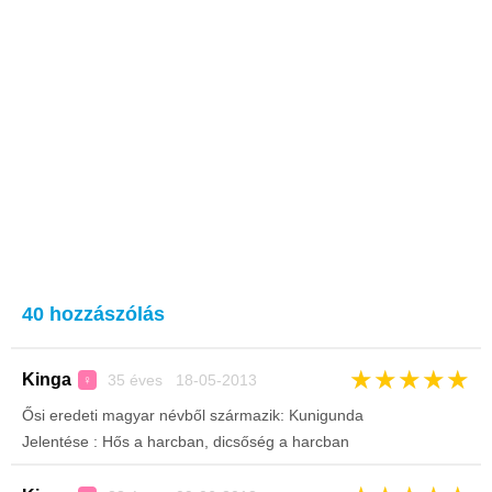
40 hozzászólás
★
★
★
★
★
Kinga
35 éves 18-05-2013
♀
Ősi eredeti magyar névből származik: Kunigunda
Jelentése : Hős a harcban, dicsőség a harcban