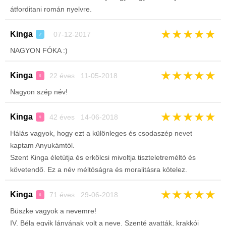
átforditani román nyelvre.
★
★
★
★
★
Kinga
07-12-2017
♂
NAGYON FÓKA :)
★
★
★
★
★
Kinga
22 éves 11-05-2018
♀
Nagyon szép név!
★
★
★
★
★
Kinga
42 éves 14-06-2018
♀
Hálás vagyok, hogy ezt a különleges és csodaszép nevet
kaptam Anyukámtól.
Szent Kinga életútja és erkölcsi mivoltja tiszteletreméltó és
követendő. Ez a név méltóságra és moralitásra kötelez.
★
★
★
★
★
Kinga
71 éves 29-06-2018
♀
Büszke vagyok a nevemre!
IV. Béla egyik lányának volt a neve. Szenté avatták, krakkói