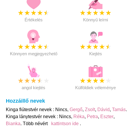
★
★
★
★
★
★
★
★
★
★
Értékelés
Könnyű leírni
★
★
★
★
★
★
★
★
★
★
Könnyen megjegyezhető
Kiejtés
★
★
★
★
★
★
★
★
★
★
angol kiejtés
Külföldiek véleménye
Hozzáillő nevek
Kinga fiútestvér nevek : Nincs,
Gergő
,
Zsolt
,
Dávid
,
Tamás
.
Kinga lánytestvér nevek : Nincs,
Réka
,
Petra
,
Eszter
,
Bianka
. Több névért
kattintson ide
.