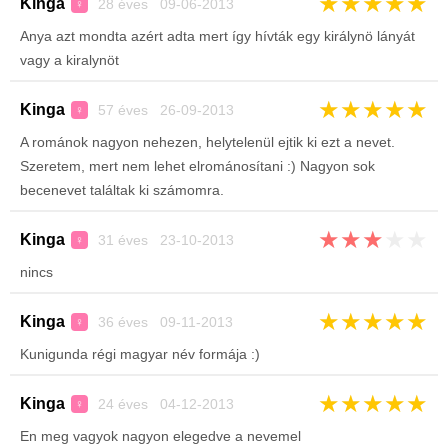
★
★
★
★
★
Kinga
28 éves 09-06-2013
♀
Anya azt mondta azért adta mert így hívták egy királynö lányát
vagy a kiralynöt
★
★
★
★
★
Kinga
57 éves 26-09-2013
♀
A románok nagyon nehezen, helytelenül ejtik ki ezt a nevet.
Szeretem, mert nem lehet elrománosítani :) Nagyon sok
becenevet találtak ki számomra.
★
★
★
★
★
Kinga
31 éves 23-10-2013
♀
nincs
★
★
★
★
★
Kinga
36 éves 09-11-2013
♀
Kunigunda régi magyar név formája :)
★
★
★
★
★
Kinga
24 éves 04-12-2013
♀
En meg vagyok nagyon elegedve a nevemel