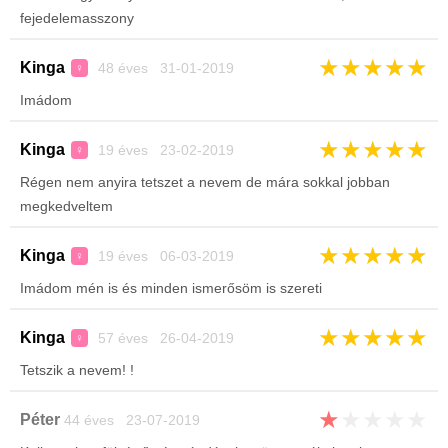
fejedelemasszony
★
★
★
★
★
Kinga
48 éves 31-01-2019
♀
Imádom
★
★
★
★
★
Kinga
19 éves 23-02-2019
♀
Régen nem anyira tetszet a nevem de mára sokkal jobban
megkedveltem
★
★
★
★
★
Kinga
19 éves 06-03-2019
♀
Imádom mén is és minden ismerősöm is szereti
★
★
★
★
★
Kinga
57 éves 26-04-2019
♀
Tetszik a nevem! !
★
★
★
★
★
Péter
44 éves 23-07-2019