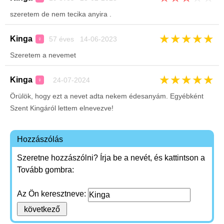
szeretem de nem tecika anyira .
★
★
★
★
★
Kinga
57 éves 14-06-2023
♀
Szeretem a nevemet
★
★
★
★
★
Kinga
24-07-2024
♀
Örülök, hogy ezt a nevet adta nekem édesanyám. Egyébként
Szent Kingáról lettem elnevezve!
Hozzászólás
Szeretne hozzászólni? Írja be a nevét, és kattintson a
Tovább gombra:
Az Ön keresztneve: