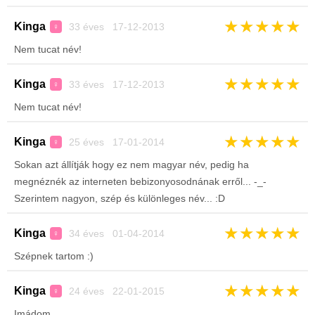
★
★
★
★
★
Kinga
33 éves 17-12-2013
♀
Nem tucat név!
★
★
★
★
★
Kinga
33 éves 17-12-2013
♀
Nem tucat név!
★
★
★
★
★
Kinga
25 éves 17-01-2014
♀
Sokan azt állítják hogy ez nem magyar név, pedig ha
megnéznék az interneten bebizonyosodnának erről... -_-
Szerintem nagyon, szép és különleges név... :D
★
★
★
★
★
Kinga
34 éves 01-04-2014
♀
Szépnek tartom :)
★
★
★
★
★
Kinga
24 éves 22-01-2015
♀
Imádom