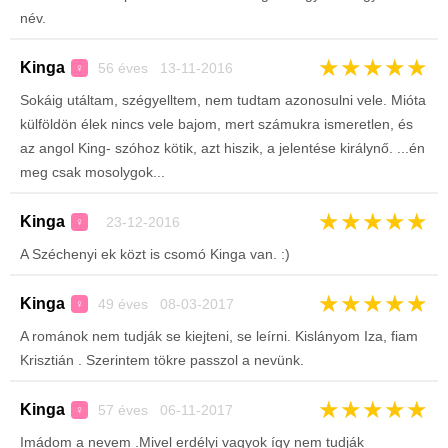
név.
★
★
★
★
★
Kinga
56 éves 13-11-2016
♀
Sokáig utáltam, szégyelltem, nem tudtam azonosulni vele. Mióta
külföldön élek nincs vele bajom, mert számukra ismeretlen, és
az angol King- szóhoz kötik, azt hiszik, a jelentése királynő. ...én
meg csak mosolygok...
★
★
★
★
★
Kinga
23-12-2016
♀
A Széchenyi ek közt is csomó Kinga van. :)
★
★
★
★
★
Kinga
49 éves 08-03-2017
♀
A románok nem tudják se kiejteni, se leírni. Kislányom Iza, fiam
Krisztián . Szerintem tökre passzol a nevünk.
★
★
★
★
★
Kinga
57 éves 06-11-2017
♀
Imádom a nevem .Mivel erdélyi vagyok így nem tudják