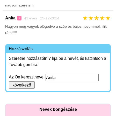
nagyon szeretem
★
★
★
★
★
Anita
43 éves 29-12-2024
♀
Nagyon meg vagyok elégedve a szép és bájos nevemmel, illik
rám!!!!!
Hozzászólás
Szeretne hozzászólni? Írja be a nevét, és kattintson a
Tovább gombra:
Az Ön keresztneve:
Nevek böngészése