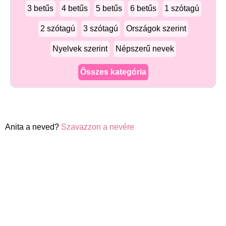
3 betűs
4 betűs
5 betűs
6 betűs
1 szótagú
2 szótagú
3 szótagú
Országok szerint
Nyelvek szerint
Népszerű nevek
Összes kategória
Anita a neved?
Szavazzon a nevére