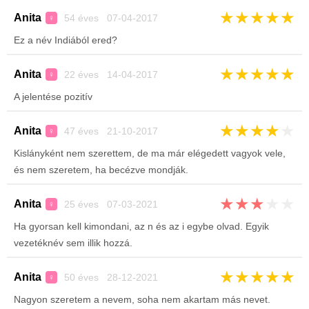
★
★
★
★
★
Anita
54 éves 07-04-2017
♀
Ez a név Indiából ered?
★
★
★
★
★
Anita
22 éves 14-04-2017
♀
A jelentése pozitív
★
★
★
★
★
Anita
47 éves 21-10-2017
♀
Kislányként nem szerettem, de ma már elégedett vagyok vele,
és nem szeretem, ha becézve mondják.
★
★
★
★
★
Anita
25 éves 07-03-2021
♀
Ha gyorsan kell kimondani, az n és az i egybe olvad. Egyik
vezetéknév sem illik hozzá.
★
★
★
★
★
Anita
50 éves 28-12-2021
♀
Nagyon szeretem a nevem, soha nem akartam más nevet.