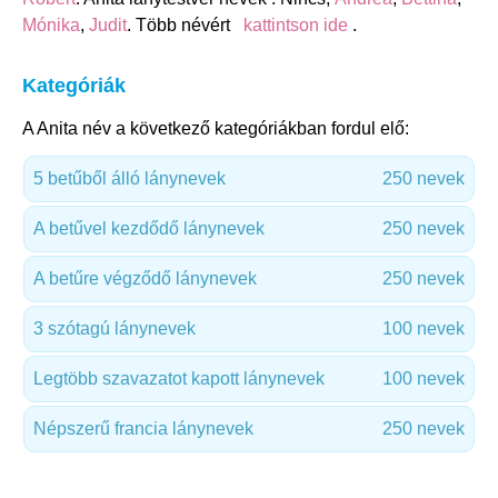
Mónika
,
Judit
. Több névért
kattintson ide
.
Kategóriák
A Anita név a következő kategóriákban fordul elő:
5 betűből álló lánynevek
250 nevek
A betűvel kezdődő lánynevek
250 nevek
A betűre végződő lánynevek
250 nevek
3 szótagú lánynevek
100 nevek
Legtöbb szavazatot kapott lánynevek
100 nevek
Népszerű francia lánynevek
250 nevek