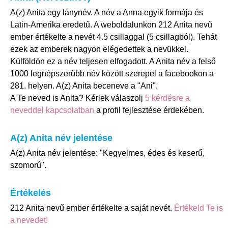
A(z) Anita egy lánynév. A név a Anna egyik formája és
Latin-Amerika eredetű. A weboldalunkon 212 Anita nevű
ember értékelte a nevét 4.5 csillaggal (5 csillagból). Tehát
ezek az emberek nagyon elégedettek a nevükkel.
Külföldön ez a név teljesen elfogadott. A Anita név a felső
1000 legnépszerűbb név között szerepel a facebookon a
281. helyen. A(z) Anita beceneve a "Ani".
A Te neved is Anita? Kérlek válaszolj
5 kérdésre a
neveddel kapcsolatban
a profil fejlesztése érdekében.
A(z) Anita név jelentése
A(z) Anita név jelentése: "Kegyelmes, édes és keserű,
szomorú".
Értékelés
212 Anita nevű ember értékelte a saját nevét.
Értékeld Te is
a nevedet!