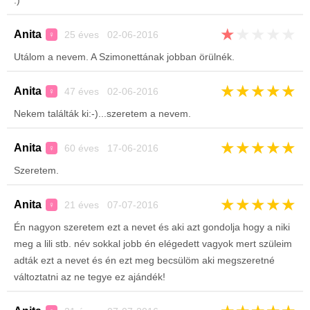
:)
★
★
★
★
★
Anita
25 éves 02-06-2016
♀
Utálom a nevem. A Szimonettának jobban örülnék.
★
★
★
★
★
Anita
47 éves 02-06-2016
♀
Nekem találták ki:-)...szeretem a nevem.
★
★
★
★
★
Anita
60 éves 17-06-2016
♀
Szeretem.
★
★
★
★
★
Anita
21 éves 07-07-2016
♀
Én nagyon szeretem ezt a nevet és aki azt gondolja hogy a niki
meg a lili stb. név sokkal jobb én elégedett vagyok mert szüleim
adták ezt a nevet és én ezt meg becsülöm aki megszeretné
változtatni az ne tegye ez ajándék!