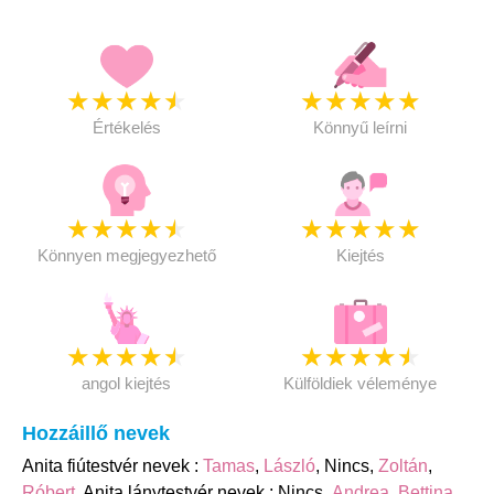
★
★
★
★
★
★
★
★
★
★
Értékelés
Könnyű leírni
★
★
★
★
★
★
★
★
★
★
Könnyen megjegyezhető
Kiejtés
★
★
★
★
★
★
★
★
★
★
angol kiejtés
Külföldiek véleménye
Hozzáillő nevek
Anita fiútestvér nevek :
Tamas
,
László
, Nincs,
Zoltán
,
Róbert
. Anita lánytestvér nevek : Nincs,
Andrea
,
Bettina
,