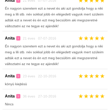
★
★
★
★
★
Anita
21 éves 07-07-2016
♀
Én nagyon szeretem ezt a nevet és aki azt gondolja hogy a niki
meg a lili stb. név sokkal jobb én elégedett vagyok mert szüleim
adták ezt a nevet és én ezt meg becsülöm aki megszeretné
változtatni az ne tegye ez ajándék!
★
★
★
★
★
Anita
21 éves 07-07-2016
♀
Én nagyon szeretem ezt a nevet és aki azt gondolja hogy a niki
meg a lili stb. név sokkal jobb én elégedett vagyok mert szüleim
adták ezt a nevet és én ezt meg becsülöm aki megszeretné
változtatni az ne tegye ez ajándék!
★
★
★
★
★
Anita
23 éves 22-10-2016
♀
könyü kiejtésü
★
★
★
★
★
Anita
36 éves 27-10-2016
♀
Nincs