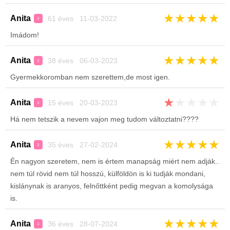
★
★
★
★
★
Anita
61 éves 11-03-2022
♀
Imádom!
★
★
★
★
★
Anita
38 éves 06-03-2023
♀
Gyermekkoromban nem szerettem,de most igen.
★
★
★
★
★
Anita
15 éves 20-03-2023
♀
Há nem tetszik a nevem vajon meg tudom változtatni????
★
★
★
★
★
Anita
35 éves 27-02-2024
♀
Én nagyon szeretem, nem is értem manapság miért nem adják..
nem túl rövid nem túl hosszú, külföldön is ki tudják mondani,
kislánynak is aranyos, felnőttként pedig megvan a komolysága
is.
★
★
★
★
★
Anita
36 éves 28-07-2024
♀