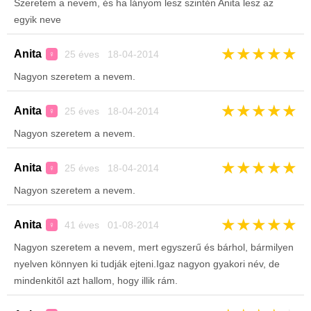
Szeretem a nevem, és ha lányom lesz szintén Anita lesz az
egyik neve
★
★
★
★
★
Anita
25 éves 18-04-2014
♀
Nagyon szeretem a nevem.
★
★
★
★
★
Anita
25 éves 18-04-2014
♀
Nagyon szeretem a nevem.
★
★
★
★
★
Anita
25 éves 18-04-2014
♀
Nagyon szeretem a nevem.
★
★
★
★
★
Anita
41 éves 01-08-2014
♀
Nagyon szeretem a nevem, mert egyszerű és bárhol, bármilyen
nyelven könnyen ki tudják ejteni.Igaz nagyon gyakori név, de
mindenkitől azt hallom, hogy illik rám.