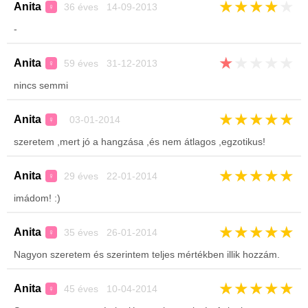
★
★
★
★
★
Anita
36 éves 14-09-2013
♀
-
★
★
★
★
★
Anita
59 éves 31-12-2013
♀
nincs semmi
★
★
★
★
★
Anita
03-01-2014
♀
szeretem ,mert jó a hangzása ,és nem átlagos ,egzotikus!
★
★
★
★
★
Anita
29 éves 22-01-2014
♀
imádom! :)
★
★
★
★
★
Anita
35 éves 26-01-2014
♀
Nagyon szeretem és szerintem teljes mértékben illik hozzám.
★
★
★
★
★
Anita
45 éves 10-04-2014
♀