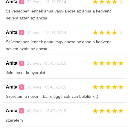
★
★
★
★
★
Anita
22 éves 16-11-2014
♀
Szívesebben lennék anna vagy ancsa az anna a kedvenc
nevem aztán az ancsa
★
★
★
★
★
Anita
22 éves 16-11-2014
♀
Szívesebben lennék anna vagy ancsa az anna a kedvenc
nevem aztán az ancsa
★
★
★
★
★
Anita
26 éves 05-03-2015
♀
Jelentese- konyorulet
★
★
★
★
★
Anita
38 éves 09-05-2015
♀
Szeretem a nevem, bár eléggé sok van belőlünk :)
★
★
★
★
★
Anita
40 éves 18-05-2015
♀
szeretem