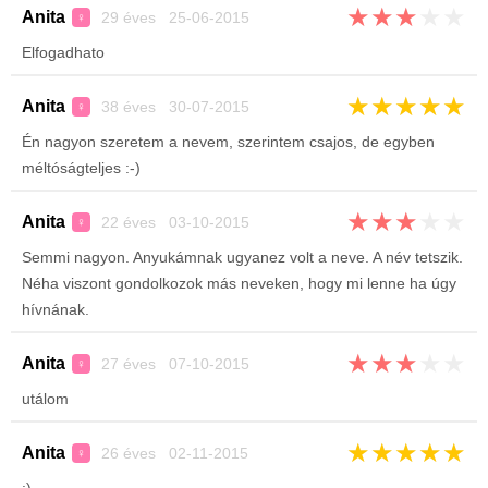
★
★
★
★
★
Anita
29 éves 25-06-2015
♀
Elfogadhato
★
★
★
★
★
Anita
38 éves 30-07-2015
♀
Én nagyon szeretem a nevem, szerintem csajos, de egyben
méltóságteljes :-)
★
★
★
★
★
Anita
22 éves 03-10-2015
♀
Semmi nagyon. Anyukámnak ugyanez volt a neve. A név tetszik.
Néha viszont gondolkozok más neveken, hogy mi lenne ha úgy
hívnának.
★
★
★
★
★
Anita
27 éves 07-10-2015
♀
utálom
★
★
★
★
★
Anita
26 éves 02-11-2015
♀