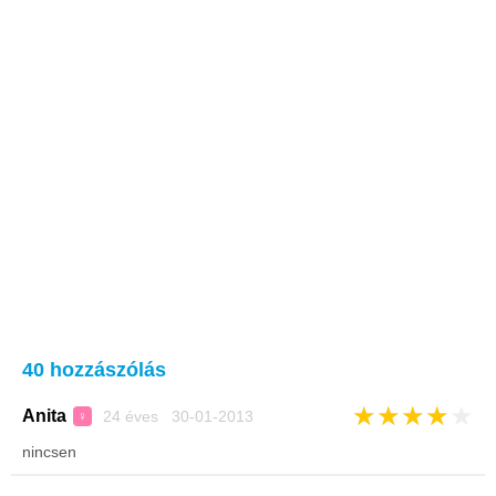
40 hozzászólás
★
★
★
★
★
Anita
24 éves 30-01-2013
♀
nincsen