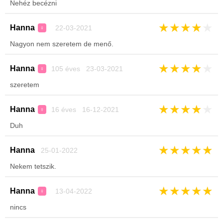
Nehéz becézni
★
★
★
★
★
Hanna
22-03-2021
♀
Nagyon nem szeretem de menő.
★
★
★
★
★
Hanna
105 éves 23-03-2021
♀
szeretem
★
★
★
★
★
Hanna
16 éves 16-12-2021
♀
Duh
★
★
★
★
★
Hanna
25-01-2022
Nekem tetszik.
★
★
★
★
★
Hanna
13-04-2022
♀
nincs