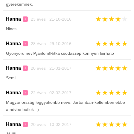
gyerekemnek.
★
★
★
★
★
Hanna
23 éves 21-10-2016
♀
Nincs
★
★
★
★
★
Hanna
28 éves 29-10-2016
♀
Gyönyörű név!Ajánlom!Ritka csodaszép,konnyen leirhato
★
★
★
★
★
Hanna
20 éves 21-01-2017
♀
Semi.
★
★
★
★
★
Hanna
22 éves 02-02-2017
♀
Magyar ország leggyakoribb neve. Jártomban-keltemben ebbe
a névbe botlok. :)
★
★
★
★
★
Hanna
20 éves 10-02-2017
♀