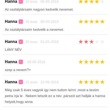
★
★
★
★
★
Hanna
20 éves 06-03-2016
♀
Az osztálytársaim nagyon kedvelik nevemet.
★
★
★
★
★
Hanna
20 éves 06-03-2016
♀
Az osztálytársaim kedvelik a nevemet.
★
★
★
★
★
Hanna
20 éves 01-05-2016
♀
LÁNY NÉV
★
★
★
★
★
Hanna
06-05-2016
♀
szep a nevem?>
★
★
★
★
★
Hanna
15 éves 22-06-2016
♀
Még csak 5 éves vagyok igy nem tudom leírni ,most a tesóm
petra írja le . Nekem tetszik ez a név ,párszól azt hallják a hanna
helyett,hogy anna