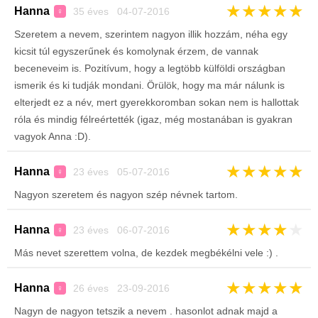
★
★
★
★
★
Hanna
35 éves 04-07-2016
♀
Szeretem a nevem, szerintem nagyon illik hozzám, néha egy
kicsit túl egyszerűnek és komolynak érzem, de vannak
beceneveim is. Pozitívum, hogy a legtöbb külföldi országban
ismerik és ki tudják mondani. Örülök, hogy ma már nálunk is
elterjedt ez a név, mert gyerekkoromban sokan nem is hallottak
róla és mindig félreértették (igaz, még mostanában is gyakran
vagyok Anna :D).
★
★
★
★
★
Hanna
23 éves 05-07-2016
♀
Nagyon szeretem és nagyon szép névnek tartom.
★
★
★
★
★
Hanna
23 éves 06-07-2016
♀
Más nevet szerettem volna, de kezdek megbékélni vele :) .
★
★
★
★
★
Hanna
26 éves 23-09-2016
♀
Nagyn de nagyon tetszik a nevem . hasonlot adnak majd a