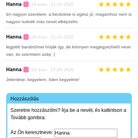
★
★
★
★
★
Hanna
16 éves 21-02-2025
♀
én nagyon szeretem, a becézése is egész jó, magamhoz nem is
nagyon tudnék más nevet elképzelni.
★
★
★
★
★
Hanna
16 éves 21-02-2025
♀
legjobb barátnőmet hívják így, de könnyen megjegyezhető neve
van, és szerintem szép :)
★
★
★
★
★
Hanna
16 éves 07-09-2025
♀
Jelentése: kegyelem, Isten kegyelme!
Hozzászólás
Szeretne hozzászólni? Írja be a nevét, és kattintson a
Tovább gombra:
Az Ön keresztneve: