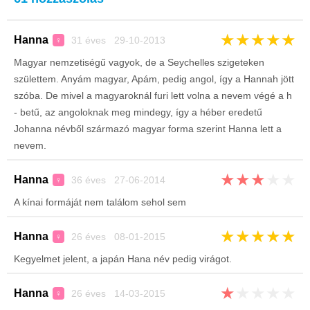
★
★
★
★
★
Hanna
31 éves 29-10-2013
♀
Magyar nemzetiségű vagyok, de a Seychelles szigeteken
születtem. Anyám magyar, Apám, pedig angol, így a Hannah jött
szóba. De mivel a magyaroknál furi lett volna a nevem végé a h
- betű, az angoloknak meg mindegy, így a héber eredetű
Johanna névből származó magyar forma szerint Hanna lett a
nevem.
★
★
★
★
★
Hanna
36 éves 27-06-2014
♀
A kínai formáját nem találom sehol sem
★
★
★
★
★
Hanna
26 éves 08-01-2015
♀
Kegyelmet jelent, a japán Hana név pedig virágot.
★
★
★
★
★
Hanna
26 éves 14-03-2015
♀