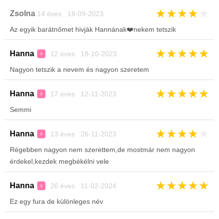
★
★
★
★
★
Zsolna
14 éves 18-09-2023
Az egyik barátnőmet hivják Hannának❤️nekem tetszik
★
★
★
★
★
Hanna
12 éves 18-10-2023
♀
Nagyon tetszik a nevem és nagyon szeretem
★
★
★
★
★
Hanna
17 éves 12-11-2023
♀
Semmi
★
★
★
★
★
Hanna
13 éves 26-11-2023
♀
Régebben nagyon nem szerettem,de mostmár nem nagyon
érdekel,kezdek megbékélni vele
★
★
★
★
★
Hanna
26 éves 11-02-2024
♀
Ez egy fura de különleges név