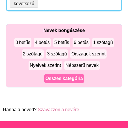
Nevek böngészése
3 betűs
4 betűs
5 betűs
6 betűs
1 szótagú
2 szótagú
3 szótagú
Országok szerint
Nyelvek szerint
Népszerű nevek
Összes kategória
Hanna a neved?
Szavazzon a nevére