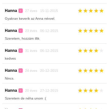
★
★
★
★
★
Hanna
27 éves 15-11-2015
♀
Gyakran keverik az Anna névvel.
★
★
★
★
★
Hanna
23 éves 06-12-2015
♀
Szeretem, hozzám illik
★
★
★
★
★
Hanna
31 éves 06-12-2015
♀
kedves
★
★
★
★
★
Hanna
24 éves 20-12-2015
♀
Nincs.
★
★
★
★
★
Hanna
20 éves 27-12-2015
♀
Szeretem de néha unom :(