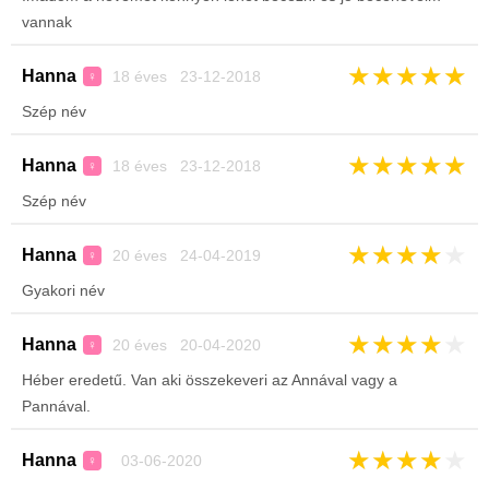
vannak
★
★
★
★
★
Hanna
18 éves 23-12-2018
♀
Szép név
★
★
★
★
★
Hanna
18 éves 23-12-2018
♀
Szép név
★
★
★
★
★
Hanna
20 éves 24-04-2019
♀
Gyakori név
★
★
★
★
★
Hanna
20 éves 20-04-2020
♀
Héber eredetű. Van aki összekeveri az Annával vagy a
Pannával.
★
★
★
★
★
Hanna
03-06-2020
♀