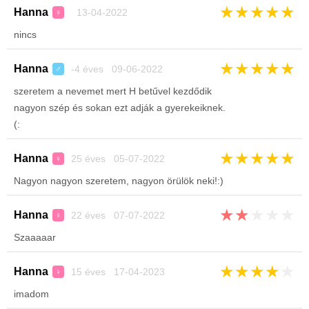
★
★
★
★
★
Hanna
13-04-2022
♀
nincs
★
★
★
★
★
Hanna
-4 éves 09-06-2022
♂
szeretem a nevemet mert H betűvel kezdődik
nagyon szép és sokan ezt adják a gyerekeiknek.
(:
★
★
★
★
★
Hanna
25 éves 05-07-2022
♀
Nagyon nagyon szeretem, nagyon örülök neki!:)
★
★
★
★
★
Hanna
22 éves 07-07-2022
♀
Szaaaaar
★
★
★
★
★
Hanna
15 éves 17-04-2023
♀
imadom