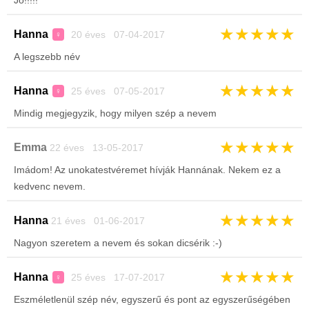
Jó!!!!!
★
★
★
★
★
Hanna
20 éves 07-04-2017
♀
A legszebb név
★
★
★
★
★
Hanna
25 éves 07-05-2017
♀
Mindig megjegyzik, hogy milyen szép a nevem
★
★
★
★
★
Emma
22 éves 13-05-2017
Imádom! Az unokatestvéremet hívják Hannának. Nekem ez a
kedvenc nevem.
★
★
★
★
★
Hanna
21 éves 01-06-2017
Nagyon szeretem a nevem és sokan dicsérik :-)
★
★
★
★
★
Hanna
25 éves 17-07-2017
♀
Eszméletlenül szép név, egyszerű és pont az egyszerűségében