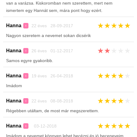
van a varázsa. Kiskoromban nem szerettem, mert nem
ismertem egy Hannát sem, mára pont hogy ezért.
★
★
★
★
★
Hanna
22 éves 28-09-2017
♀
Nagyon szeretem a nevemet sokan dicsérik
★
★
★
★
★
Hanna
26 éves 01-12-2017
♀
Samos egyre gyakoribb.
★
★
★
★
★
Hanna
19 éves 26-04-2018
♀
Imádom
★
★
★
★
★
Hanna
22 éves 08-08-2018
♀
Régebben utáltam, de most már megszerettem.
★
★
★
★
★
Hanna
03-12-2018
♀
Imádom a nevemet könnyen lehet becézni és jó beceneveim