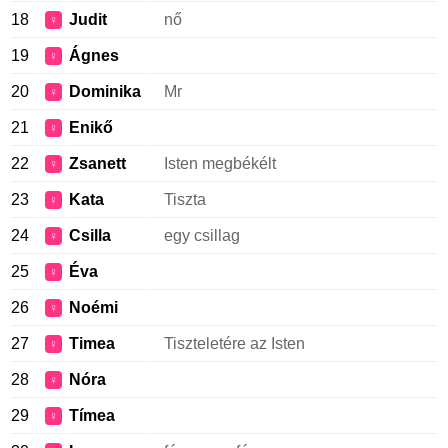
18
Judit
nő
♀
19
Ágnes
♀
20
Dominika
Mr
♀
21
Enikő
♀
22
Zsanett
Isten megbékélt
♀
23
Kata
Tiszta
♀
24
Csilla
egy csillag
♀
25
Éva
♀
26
Noémi
♀
27
Timea
Tiszteletére az Isten
♀
28
Nóra
♀
29
Tímea
♀