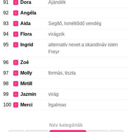
91
Dora
Ajándék
♀
92
Angéla
♀
93
Aida
Segítő, Ismétlődő vendég
♀
94
Flora
virágzik
♀
95
Ingrid
alternatív nevet a skandináv isten
♀
Freyr
96
Zoé
♀
97
Molly
formás, tiszta
♀
98
Mirtill
♀
99
Jazmin
virág
♀
100
Merci
Irgalmas
♀
Név kategóriák