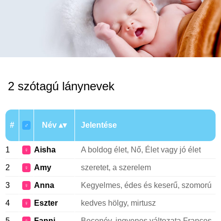
2 szótagú lánynevek
#
Név
Jelentése
♂
1
Aisha
A boldog élet, Nő, Élet vagy jó élet
♀
2
Amy
szeretet, a szerelem
♀
3
Anna
Kegyelmes, édes és keserű, szomorú
♀
4
Eszter
kedves hölgy, mirtusz
♀
5
Fanni
Becenév, ingyenes változata Frances