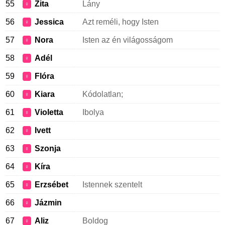
55
Zita
Lány
♀
56
Jessica
Azt reméli, hogy Isten
♀
57
Nora
Isten az én világosságom
♀
58
Adél
♀
59
Flóra
♀
60
Kiara
Kódolatlan;
♀
61
Violetta
Ibolya
♀
62
Ivett
♀
63
Szonja
♀
64
Kíra
♀
65
Erzsébet
Istennek szentelt
♀
66
Jázmin
♀
67
Aliz
Boldog
♀