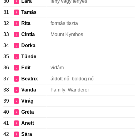
30
Lara
fény vagy fényes
♀
31
Tamás
♀
32
Rita
formás tiszta
♀
33
Cintia
Mount Kynthos
♀
34
Dorka
♀
35
Tünde
♀
36
Edit
vidám
♀
37
Beatrix
áldott nő, boldog nő
♀
38
Vanda
Family; Wanderer
♀
39
Virág
♀
40
Gréta
♀
41
Anett
♀
42
Sára
♀