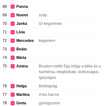
68
Panna
♀
69
Noemi
szép
♀
70
Janka
Úr kegyelmes
♀
71
Lívia
♀
72
Mercedes
kegyelem
♀
73
Beáta
♀
74
Márta
♀
75
Amina
Bizalom méltó Egy hölgy a béke és a
♀
harmónia, megbízható, biztonságos,
igazságos
76
Helga
Boldogság
♀
77
Martina
A kis harcos
♀
78
Greta
gyöngyszem
♀