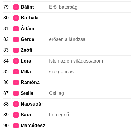
79
Bálint
Erő, bátorság
♀
80
Borbála
♀
81
Ádám
♀
82
Gerda
erősen a lándzsa
♀
83
Zsófi
♀
84
Lora
Isten az én világosságom
♀
85
Milla
szorgalmas
♀
86
Ramóna
♀
87
Stella
Csillag
♀
88
Napsugár
♀
89
Sara
hercegnő
♀
90
Mercédesz
♀