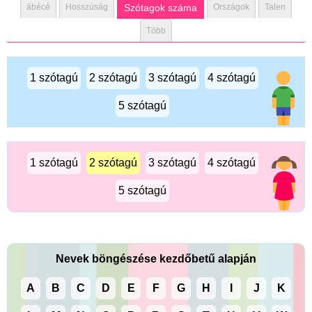
ábécé
Hosszúság
Szótagok száma
Országok
Talen
Több
1 szótagú
2 szótagú
3 szótagú
4 szótagú
5 szótagú
1 szótagú
2 szótagú
3 szótagú
4 szótagú
5 szótagú
Nevek böngészése kezdőbetű alapján
A
B
C
D
E
F
G
H
I
J
K