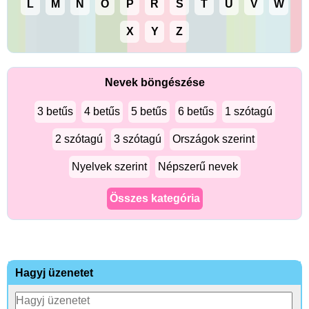
L
M
N
O
P
R
S
T
U
V
W
X
Y
Z
Nevek böngészése
3 betűs
4 betűs
5 betűs
6 betűs
1 szótagú
2 szótagú
3 szótagú
Országok szerint
Nyelvek szerint
Népszerű nevek
Összes kategória
Hagyj üzenetet