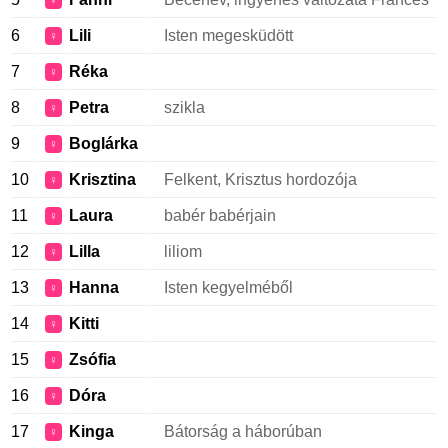
♀
6
Lili
Isten megesküdött
♀
7
Réka
♀
8
Petra
szikla
♀
9
Boglárka
♀
10
Krisztina
Felkent, Krisztus hordozója
♀
11
Laura
babér babérjain
♀
12
Lilla
liliom
♀
13
Hanna
Isten kegyelméből
♀
14
Kitti
♀
15
Zsófia
♀
16
Dóra
♀
17
Kinga
Bátorság a háborúban
♀