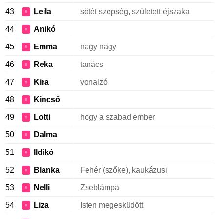
43
Leila
sötét szépség, született éjszaka
♀
44
Anikó
♀
45
Emma
nagy nagy
♀
46
Reka
tanács
♀
47
Kira
vonalzó
♀
48
Kincső
♀
49
Lotti
hogy a szabad ember
♀
50
Dalma
♀
51
Ildikó
♀
52
Blanka
Fehér (szőke), kaukázusi
♀
53
Nelli
Zseblámpa
♀
54
Liza
Isten megesküdött
♀