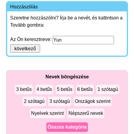
Hozzászólás
Szeretne hozzászólni? Írja be a nevét, és kattintson a
Tovább gombra:
Az Ön keresztneve:
Nevek böngészése
3 betűs
4 betűs
5 betűs
6 betűs
1 szótagú
2 szótagú
3 szótagú
Országok szerint
Nyelvek szerint
Népszerű nevek
Összes kategória