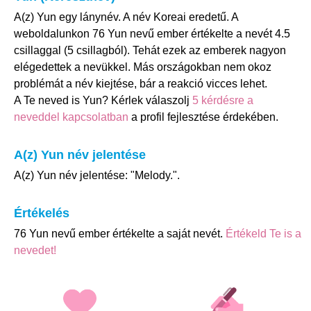
A(z) Yun egy lánynév. A név Koreai eredetű. A
weboldalunkon 76 Yun nevű ember értékelte a nevét 4.5
csillaggal (5 csillagból). Tehát ezek az emberek nagyon
elégedettek a nevükkel. Más országokban nem okoz
problémát a név kiejtése, bár a reakció vicces lehet.
A Te neved is Yun? Kérlek válaszolj
5 kérdésre a
neveddel kapcsolatban
a profil fejlesztése érdekében.
A(z) Yun név jelentése
A(z) Yun név jelentése: "Melody.".
Értékelés
76 Yun nevű ember értékelte a saját nevét.
Értékeld Te is a
nevedet!