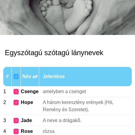
Egyszótagú szótagú lánynevek
#
Név
Jelentése
♂
1
Csenge
amelyben a csenget
♀
2
Hope
A három keresztény erények (Hit,
♀
Remény és Szeretet).
3
Jade
A neve a drágakő.
♀
4
Rose
rózsa
♀