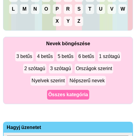
L
M
N
O
P
R
S
T
U
V
W
X
Y
Z
Nevek böngészése
3 betűs
4 betűs
5 betűs
6 betűs
1 szótagú
2 szótagú
3 szótagú
Országok szerint
Nyelvek szerint
Népszerű nevek
Összes kategória
Hagyj üzenetet