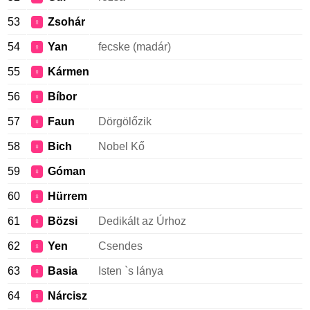
53
Zsohár
♀
54
Yan
fecske (madár)
♀
55
Kármen
♀
56
Bíbor
♀
57
Faun
Dörgölőzik
♀
58
Bich
Nobel Kő
♀
59
Góman
♀
60
Hürrem
♀
61
Bözsi
Dedikált az Úrhoz
♀
62
Yen
Csendes
♀
63
Basia
Isten `s lánya
♀
64
Nárcisz
♀