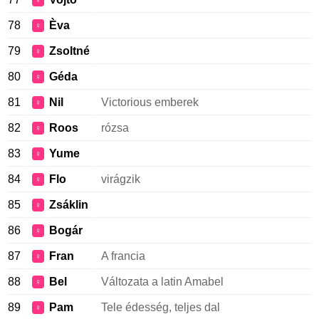
♀
78
Èva
♀
79
Zsoltné
♀
80
Géda
♀
81
Nil
Victorious emberek
♀
82
Roos
rózsa
♀
83
Yume
♀
84
Flo
virágzik
♀
85
Zsáklin
♀
86
Bogár
♀
87
Fran
A francia
♀
88
Bel
Változata a latin Amabel
♀
89
Pam
Tele édesség, teljes dal
♀