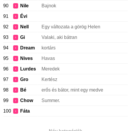
90
Nile
Bajnok
♀
91
Évi
♀
92
Nell
Egy változata a görög Helen
♀
93
Gi
Valaki, aki bátran
♀
94
Dream
kortárs
♀
95
Nives
Havas
♀
96
Lurdes
Meredek
♀
97
Gro
Kertész
♀
98
Bé
erős és bátor, mint egy medve
♀
99
Chow
Summer.
♀
100
Fáta
♀