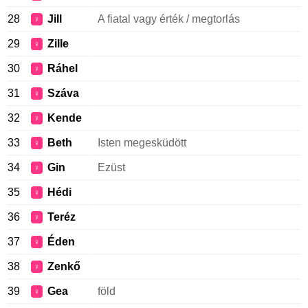
28
Jill
A fiatal vagy érték / megtorlás
♀
29
Zille
♀
30
Ráhel
♀
31
Száva
♀
32
Kende
♀
33
Beth
Isten megesküdött
♀
34
Gin
Ezüst
♀
35
Hédi
♀
36
Teréz
♀
37
Éden
♀
38
Zenkő
♀
39
Gea
föld
♀