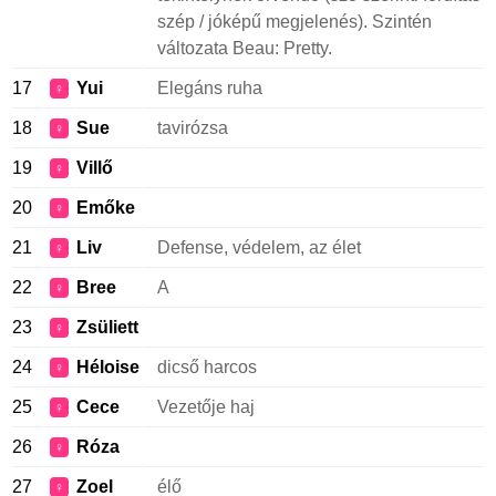
szép / jóképű megjelenés). Szintén
változata Beau: Pretty.
17
Yui
Elegáns ruha
♀
18
Sue
tavirózsa
♀
19
Villő
♀
20
Emőke
♀
21
Liv
Defense, védelem, az élet
♀
22
Bree
A
♀
23
Zsüliett
♀
24
Héloise
dicső harcos
♀
25
Cece
Vezetője haj
♀
26
Róza
♀
27
Zoel
élő
♀