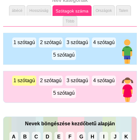
Név kategóriák
ábécé
Hosszúság
Szótagok száma
Országok
Talen
Több
1 szótagú
2 szótagú
3 szótagú
4 szótagú
5 szótagú
1 szótagú
2 szótagú
3 szótagú
4 szótagú
5 szótagú
Nevek böngészése kezdőbetű alapján
A
B
C
D
E
F
G
H
I
J
K