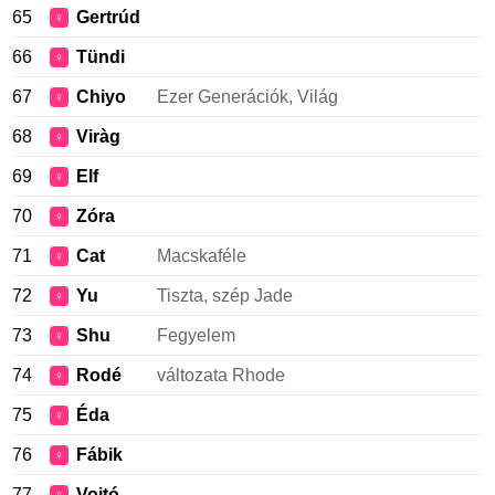
65
Gertrúd
♀
66
Tündi
♀
67
Chiyo
Ezer Generációk, Világ
♀
68
Viràg
♀
69
Elf
♀
70
Zóra
♀
71
Cat
Macskaféle
♀
72
Yu
Tiszta, szép Jade
♀
73
Shu
Fegyelem
♀
74
Rodé
változata Rhode
♀
75
Éda
♀
76
Fábik
♀
77
Vojtó