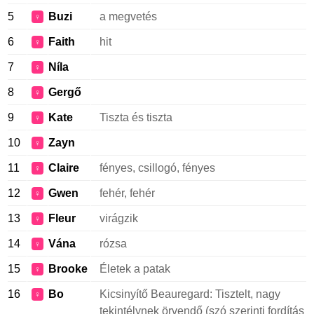
5
Buzi
a megvetés
♀
6
Faith
hit
♀
7
Níla
♀
8
Gergő
♀
9
Kate
Tiszta és tiszta
♀
10
Zayn
♀
11
Claire
fényes, csillogó, fényes
♀
12
Gwen
fehér, fehér
♀
13
Fleur
virágzik
♀
14
Vána
rózsa
♀
15
Brooke
Életek a patak
♀
16
Bo
Kicsinyítő Beauregard: Tisztelt, nagy
♀
tekintélynek örvendő (szó szerinti fordítás