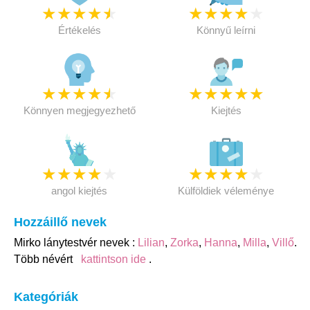
★
★
★
★
★
★
★
★
★
★
Értékelés
Könnyű leírni
★
★
★
★
★
★
★
★
★
★
Könnyen megjegyezhető
Kiejtés
★
★
★
★
★
★
★
★
★
★
angol kiejtés
Külföldiek véleménye
Hozzáillő nevek
Mirko lánytestvér nevek :
Lilian
,
Zorka
,
Hanna
,
Milla
,
Villő
.
Több névért
kattintson ide
.
Kategóriák