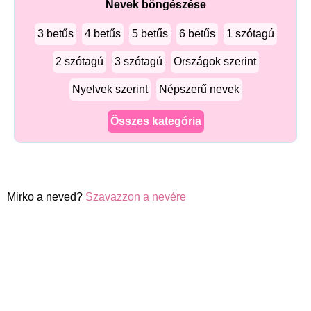
Nevek böngészése
3 betűs
4 betűs
5 betűs
6 betűs
1 szótagú
2 szótagú
3 szótagú
Országok szerint
Nyelvek szerint
Népszerű nevek
Összes kategória
Mirko a neved?
Szavazzon a nevére