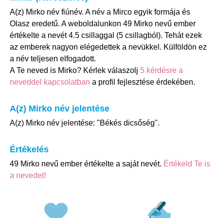
A(z) Mirko név fiúnév. A név a Mirco egyik formája és
Olasz eredetű. A weboldalunkon 49 Mirko nevű ember
értékelte a nevét 4.5 csillaggal (5 csillagból). Tehát ezek
az emberek nagyon elégedettek a nevükkel. Külföldön ez
a név teljesen elfogadott.
A Te neved is Mirko? Kérlek válaszolj
5 kérdésre a
neveddel kapcsolatban
a profil fejlesztése érdekében.
A(z) Mirko név jelentése
A(z) Mirko név jelentése: "Békés dicsőség".
Értékelés
49 Mirko nevű ember értékelte a saját nevét.
Értékeld Te is
a nevedet!