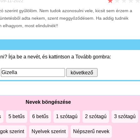
★
★
★
★
09-11-2022
ó szerint gyűlölöm. Nem tudok azonosulni vele, kicsit sem érzem a
ntetésből adta nekem, szent meggyőződésem. Ha addig tudnék
n elhagyom, most elindulnék!!
i? Írja be a nevét, és kattintson a Tovább gombra:
:
Nevek böngészése
s
5 betűs
6 betűs
1 szótagú
2 szótagú
3 szótagú
gok szerint
Nyelvek szerint
Népszerű nevek