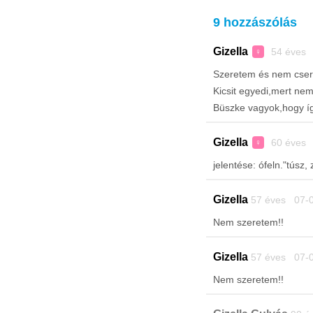
9 hozzászólás
Gizella
54 éves 
♀
Szeretem és nem cser
Kicsit egyedi,mert nem
Büszke vagyok,hogy íg
Gizella
60 éves 
♀
jelentése: ófeln."túsz, 
Gizella
57 éves 07-0
Nem szeretem!!
Gizella
57 éves 07-0
Nem szeretem!!