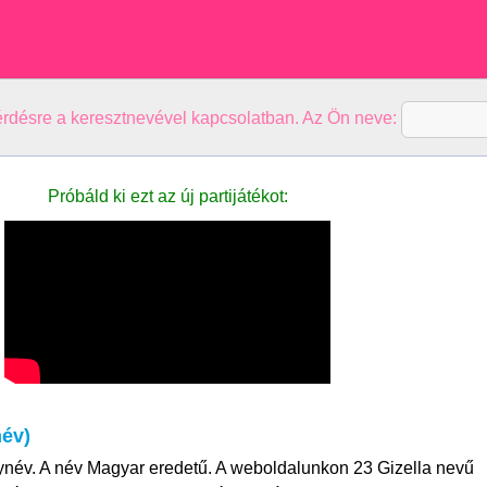
kérdésre a keresztnevével kapcsolatban. Az Ön neve:
Próbáld ki ezt az új partijátékot:
név)
nynév. A név Magyar eredetű. A weboldalunkon 23 Gizella nevű