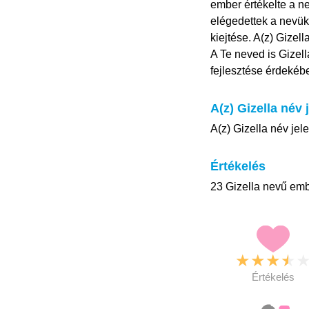
ember értékelte a ne
elégedettek a nevük
kiejtése. A(z) Gizell
A Te neved is Gizell
fejlesztése érdekéb
A(z) Gizella név 
A(z) Gizella név jele
Értékelés
23 Gizella nevű embe
★
★
★
★
Értékelés