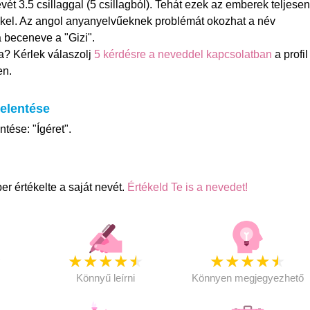
vét 3.5 csillaggal (5 csillagból). Tehát ezek az emberek teljesen
kel. Az angol anyanyelvűeknek problémát okozhat a név
a beceneve a "Gizi".
a? Kérlek válaszolj
5 kérdésre a neveddel kapcsolatban
a profil
en.
jelentése
ntése: "Ígéret".
r értékelte a saját nevét.
Értékeld Te is a nevedet!
★
★
★
★
★
★
★
★
★
★
★
Könnyű leírni
Könnyen megjegyezhető