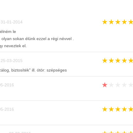
★
★
★
★
31-01-2014
élném le
 olyan sokan élünk ezzel a régi névvel .
y neveztek el.
★
★
★
★
25-03-2015
zálog, biztosíték" ill. ótör: szépséges
★
★
★
★
5-2016
★
★
★
★
5-2016