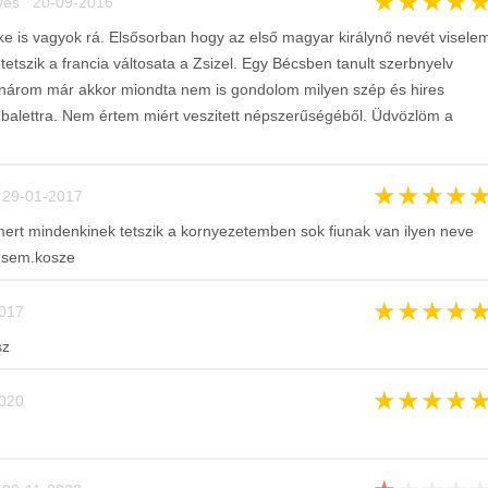
★
★
★
★
ves 20-09-2016
ke is vagyok rá. Elsősorban hogy az első magyar királynő nevét visele
tetszik a francia váltosata a Zsizel. Egy Bécsben tanult szerbnyelv
anárom már akkor miondta nem is gondolom milyen szép és hires
balettra. Nem értem miért veszitett népszerűségéből. Üdvözlöm a
★
★
★
★
29-01-2017
rt mindenkinek tetszik a kornyezetemben sok fiunak van ilyen neve
 sem.kosze
★
★
★
★
017
sz
★
★
★
★
020