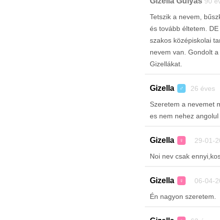
Gizella Gulyás
90 é
Tetszik a nevem, bűsz
és tovább éltetem. DE 
szakos középiskolai t
nevem van. Gondolt a 
Gizellákat.
Gizella
26 éves 
♂
Szeretem a nevemet me
es nem nehez angolul
Gizella
29-01-2
♀
Noi nev csak ennyi,ko
Gizella
06-04-2
♀
Én nagyon szeretem.