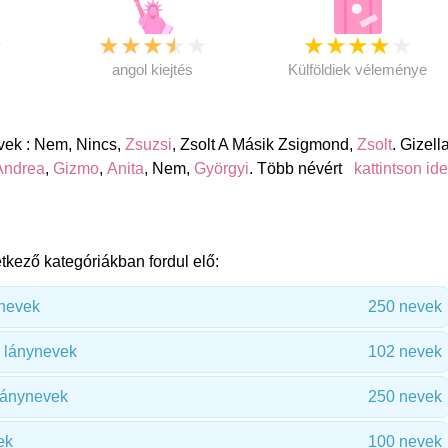
★
★
★
★
★
★
★
★
★
★
★
angol kiejtés
Külföldiek véleménye
evek : Nem, Nincs,
Zsuzsi
, Zsolt A Másik Zsigmond,
Zsolt
. Gizell
Andrea
,
Gizmo
,
Anita
, Nem,
Györgyi
. Több névért
kattintson id
tkező kategóriákban fordul elő:
ynevek
250 nevek
 lánynevek
102 nevek
lánynevek
250 nevek
ek
100 nevek