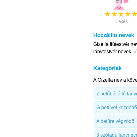
★
★
★
★
Kiejtés
Hozzáillő nevek
Gizella fiútestvér n
lánytestvér nevek :
Kategóriák
A Gizella név a köve
7 betűből álló lán
G betűvel kezdődő
A betűre végződő 
3 szótagú lánynev