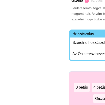
Gizella
62 éves 
♀
Születésemtől fogva sz
magaménak. Anyám bü
szaladni, hogy biztosa
Hozzászólás
Szeretne hozzászóln
Az Ön keresztneve
3 betűs
4 betű
Orszá