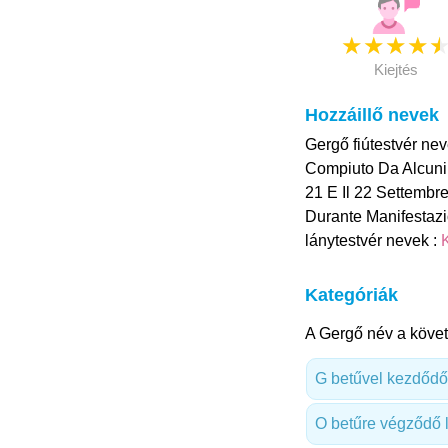
★
★
★
★
Kiejtés
Hozzáillő nevek
Gergő fiútestvér nev
Compiuto Da Alcuni M
21 E Il 22 Settembre
Durante Manifestazi
lánytestvér nevek :
K
Kategóriák
A Gergő név a követ
G betűvel kezdődő
O betűre végződő 