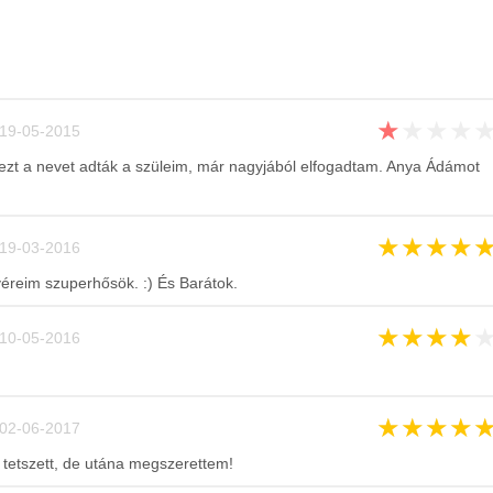
★
★
★
★
19-05-2015
 ezt a nevet adták a szüleim, már nagyjából elfogadtam. Anya Ádámot
★
★
★
★
19-03-2016
véreim szuperhősök. :) És Barátok.
★
★
★
★
10-05-2016
★
★
★
★
02-06-2017
etszett, de utána megszerettem!