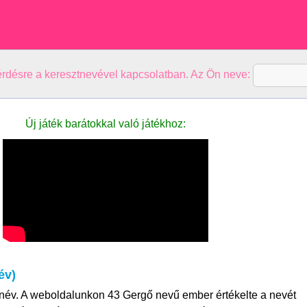
kérdésre a keresztnevével kapcsolatban. Az Ön neve:
Új játék barátokkal való játékhoz:
év)
név. A weboldalunkon 43 Gergő nevű ember értékelte a nevét