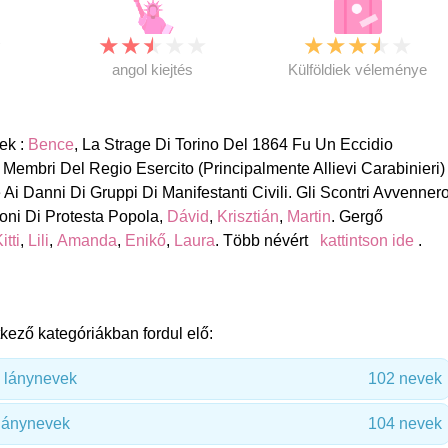
★
★
★
★
★
★
★
★
★
★
★
angol kiejtés
Külföldiek véleménye
ek :
Bence
, La Strage Di Torino Del 1864 Fu Un Eccidio
embri Del Regio Esercito (Principalmente Allievi Carabinieri) 
 Ai Danni Di Gruppi Di Manifestanti Civili. Gli Scontri Avvenner
oni Di Protesta Popola,
Dávid
,
Krisztián
,
Martin
. Gergő
itti
,
Lili
,
Amanda
,
Enikő
,
Laura
. Több névért
kattintson ide
.
kező kategóriákban fordul elő:
 lánynevek
102 nevek
lánynevek
104 nevek