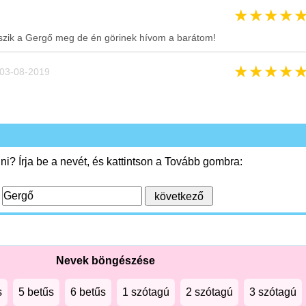
★
★
★
★
szik a Gergő meg de én görinek hívom a barátom!
★
★
★
★
03-08-2019
i? Írja be a nevét, és kattintson a Tovább gombra:
:
Nevek böngészése
s
5 betűs
6 betűs
1 szótagú
2 szótagú
3 szótagú