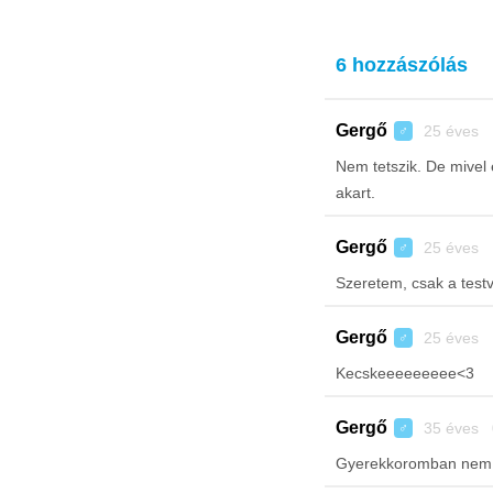
6 hozzászólás
Gergő
25 éves 
♂
Nem tetszik. De mivel
akart.
Gergő
25 éves 
♂
Szeretem, csak a test
Gergő
25 éves 
♂
Kecskeeeeeeeee<3
Gergő
35 éves 
♂
Gyerekkoromban nem t