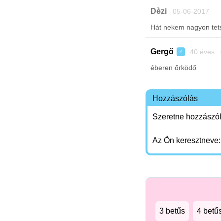
Dèzi
05-06-2017
Hát nekem nagyon tet
Gergő
40 éves 
♂
éberen őrködő
Hozzászólás
Szeretne hozzászóln
Az Ön keresztneve
3 betűs
4 betű