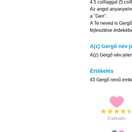
4.5 csillaggal (5 cs
Az angol anyanyelvű
a "Geri".
A Te neved is Gergő
fejlesztése érdekéb
A(z) Gergő név j
A(z) Gergő név jelen
Értékelés
43 Gergő nevű ember
★
★
★
★
Értékelés