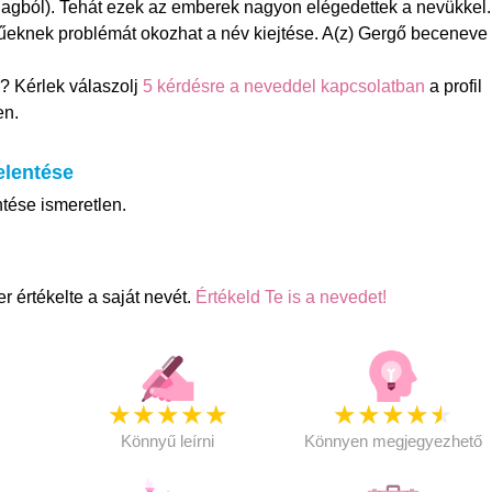
illagból). Tehát ezek az emberek nagyon elégedettek a nevükkel.
eknek problémát okozhat a név kiejtése. A(z) Gergő beceneve
? Kérlek válaszolj
5 kérdésre a neveddel kapcsolatban
a profil
en.
elentése
tése ismeretlen.
 értékelte a saját nevét.
Értékeld Te is a nevedet!
★
★
★
★
★
★
★
★
★
★
★
Könnyű leírni
Könnyen megjegyezhető