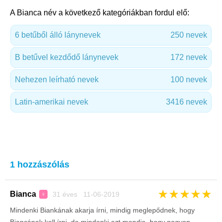
A Bianca név a következő kategóriákban fordul elő:
6 betűből álló lánynevek
250 nevek
B betűvel kezdődő lánynevek
172 nevek
Nehezen leírható nevek
100 nevek
Latin-amerikai nevek
3416 nevek
1 hozzászólás
★
★
★
★
★
Bianca
31 éves 11-06-2019
♀
Mindenki Biankának akarja írni, mindig meglepődnek, hogy