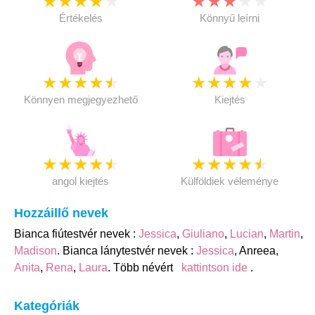
★
★
★
★
★
★
★
★
★
★
Értékelés
Könnyű leírni
★
★
★
★
★
★
★
★
★
★
Könnyen megjegyezhető
Kiejtés
★
★
★
★
★
★
★
★
★
★
angol kiejtés
Külföldiek véleménye
Hozzáillő nevek
Bianca fiútestvér nevek :
Jessica
,
Giuliano
,
Lucian
,
Martin
,
Madison
. Bianca lánytestvér nevek :
Jessica
, Anreea,
Anita
,
Rena
,
Laura
. Több névért
kattintson ide
.
Kategóriák