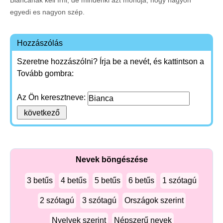
Biancának kell írni, de mindenki azt mondja, hogy nagyon
egyedi es nagyon szép.
Hozzászólás
Szeretne hozzászólni? Írja be a nevét, és kattintson a
Tovább gombra:
Az Ön keresztneve:
Nevek böngészése
3 betűs
4 betűs
5 betűs
6 betűs
1 szótagú
2 szótagú
3 szótagú
Országok szerint
Nyelvek szerint
Népszerű nevek