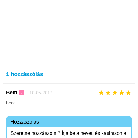
1 hozzászólás
★
★
★
★
★
Betti
10-05-2017
♀
bece
Hozzászólás
Szeretne hozzászólni? Írja be a nevét, és kattintson a