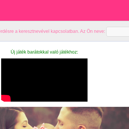
kérdésre a keresztnevével kapcsolatban. Az Ön neve:
Új játék barátokkal való játékhoz: