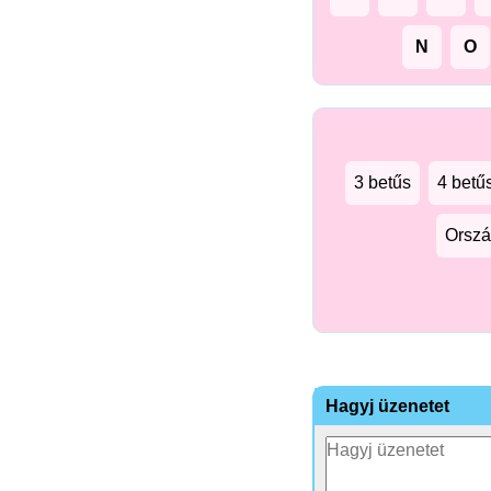
N
O
3 betűs
4 betű
Orszá
Hagyj üzenetet