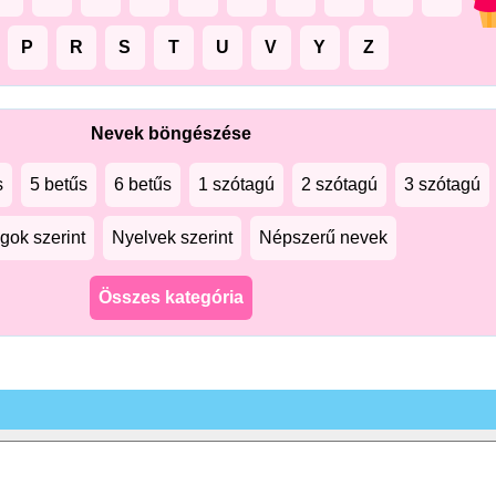
P
R
S
T
U
V
Y
Z
Nevek böngészése
s
5 betűs
6 betűs
1 szótagú
2 szótagú
3 szótagú
gok szerint
Nyelvek szerint
Népszerű nevek
Összes kategória