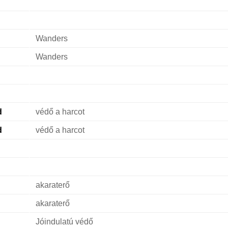
Wanders
Wanders
d
védő a harcot
d
védő a harcot
akaraterő
akaraterő
Jóindulatú védő