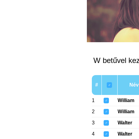
W betűvel ke
#
Név
♂
1
William
♂
2
William
♂
3
Walter
♂
4
Walter
♂