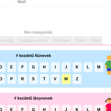
Wolf.
Név kategóriák
szúság
Szótagok száma
Országok
Talen
Több
# kezdetű fiúnevek
D
E
F
G
H
I
J
K
L
M
O
P
R
S
T
V
W
Z
# kezdetű lánynevek
D
E
F
G
H
I
J
K
L
M