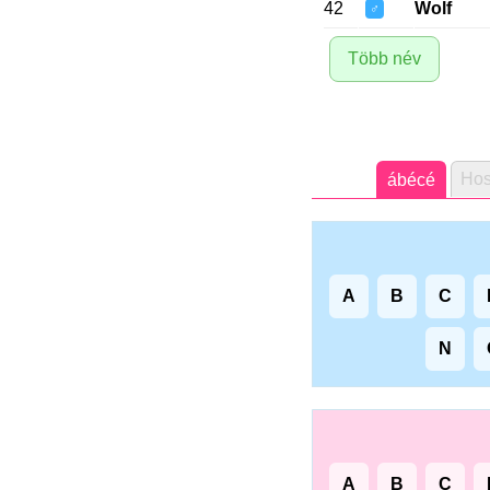
42
Wolf
♂
Több név
Hos
ábécé
A
B
C
N
A
B
C