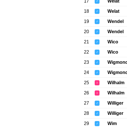
17
Welat
♂
18
Welat
♂
19
Wendel
♂
20
Wendel
♂
21
Wico
♂
22
Wico
♂
23
Wigmon
♂
24
Wigmon
♂
25
Wilhalm
♀
26
Wilhalm
♀
27
Williger
♂
28
Williger
♂
29
Wim
♂