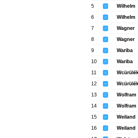
5
Wilhelm
♂
6
Wilhelm
♂
7
Wagner
♂
8
Wagner
♂
9
Wariba
♂
10
Wariba
♂
11
Wcürülé
♂
12
Wcürülé
♂
13
Wolfram
♂
14
Wolfram
♂
15
Weiland
♂
16
Weiland
♂