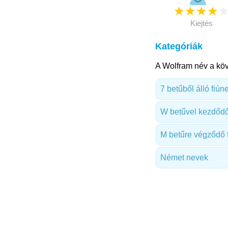
★
★
★
★
Kiejtés
Kategóriák
A Wolfram név a köv
7 betűből álló fiún
W betűvel kezdődő
M betűre végződő 
Német nevek