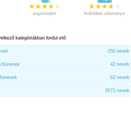
★
★
★
★
★
★
★
★
★
★
★
angol kiejtés
Külföldiek véleménye
etkező kategóriákban fordul elő:
evek
250 nevek
 fiúnevek
42 nevek
fiúnevek
62 nevek
3572 nevek