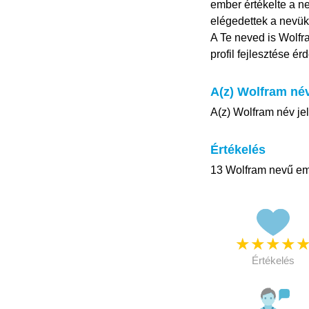
ember értékelte a ne
elégedettek a nevükk
A Te neved is Wolfr
profil fejlesztése é
A(z) Wolfram név
A(z) Wolfram név jel
Értékelés
13 Wolfram nevű emb
★
★
★
★
Értékelés