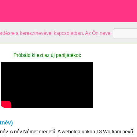
kérdésre a keresztnevével kapcsolatban. Az Ön neve:
Próbáld ki ezt az új partijátékot:
tnév)
únév. A név Német eredetű. A weboldalunkon 13 Wolfram nevű