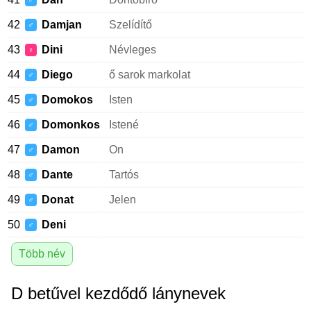
♂
42
Damjan
Szelídítő
♂
43
Dini
Névleges
♀
44
Diego
ő sarok markolat
♂
45
Domokos
Isten
♂
46
Domonkos
Istené
♂
47
Damon
On
♂
48
Dante
Tartós
♂
49
Donat
Jelen
♂
50
Deni
♂
Több név
D betűvel kezdődő lánynevek