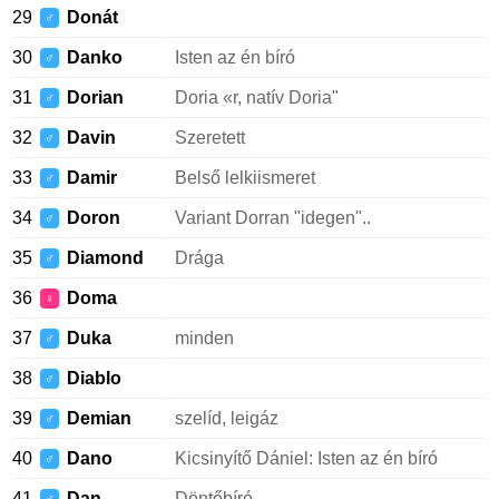
29
Donát
♂
30
Danko
Isten az én bíró
♂
31
Dorian
Doria «r, natív Doria"
♂
32
Davin
Szeretett
♂
33
Damir
Belső lelkiismeret
♂
34
Doron
Variant Dorran "idegen"..
♂
35
Diamond
Drága
♂
36
Doma
♀
37
Duka
minden
♂
38
Diablo
♂
39
Demian
szelíd, leigáz
♂
40
Dano
Kicsinyítő Dániel: Isten az én bíró
♂
41
Dan
Döntőbíró