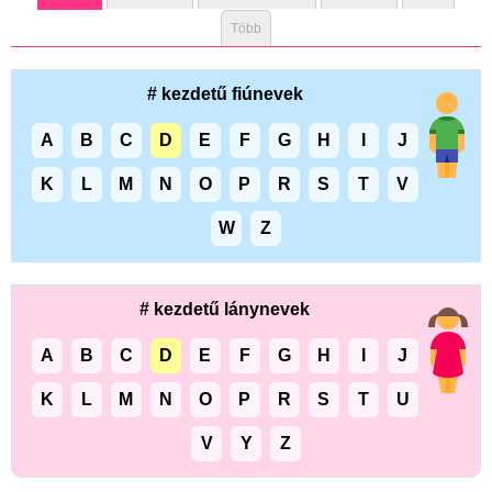
Több
# kezdetű fiúnevek
A
B
C
D
E
F
G
H
I
J
K
L
M
N
O
P
R
S
T
V
W
Z
# kezdetű lánynevek
A
B
C
D
E
F
G
H
I
J
K
L
M
N
O
P
R
S
T
U
V
Y
Z