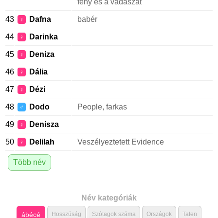
fény és a vadászat
43
Dafna
babér
♀
44
Darinka
♀
45
Deniza
♀
46
Dália
♀
47
Dézi
♀
48
Dodo
People, farkas
♂
49
Denisza
♀
50
Delilah
Veszélyeztetett Evidence
♀
Több név
Név kategóriák
ábécé
Hosszúság
Szótagok száma
Országok
Talen