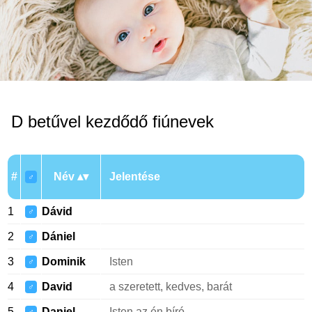
D betűvel kezdődő fiúnevek
#
Név
Jelentése
♂
1
Dávid
♂
2
Dániel
♂
3
Dominik
Isten
♂
4
David
a szeretett, kedves, barát
♂
5
Daniel
Isten az én bíró