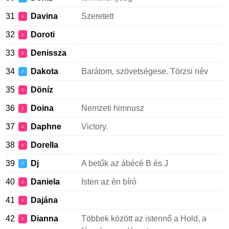
31
Davina
Szeretett
♀
32
Doroti
♀
33
Denissza
♀
34
Dakota
Barátom, szövetségese. Törzsi név
♂
35
Döníz
♀
36
Doina
Nemzeti himnusz
♀
37
Daphne
Victory.
♀
38
Dorella
♀
39
Dj
A betűk az ábécé B és J
♂
40
Daniela
Isten az én bíró
♀
41
Dajána
♀
42
Dianna
Többek között az istennő a Hold, a
♀