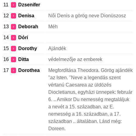
11
Dzsenifer
♀
12
Denisa
Női Denis a görög neve Dionüszosz
♀
13
Deborah
Méh
♀
14
Dóri
♀
15
Dorothy
Ajándék
♀
16
Ditta
védelmezője az emberek
♀
17
Dorothea
Megfordítása Theodora. Görög ajándék
♀
"az Isten. "Neve a legendás szent
vértanú Caesarea az üldözés
Diocletianus, egyházi ünnepek: február
6. .. Amikor Du nemesség megtaláljuk
a nevét a 15. században, az E.
nemesség a 16. században, a 17.
században .. általában. Lásd még:
Doreen.