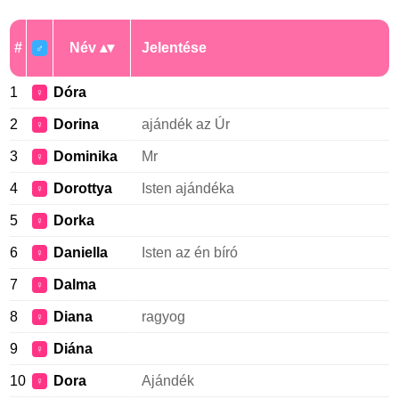
#
Név
Jelentése
♂
1
Dóra
♀
2
Dorina
ajándék az Úr
♀
3
Dominika
Mr
♀
4
Dorottya
Isten ajándéka
♀
5
Dorka
♀
6
Daniella
Isten az én bíró
♀
7
Dalma
♀
8
Diana
ragyog
♀
9
Diána
♀
10
Dora
Ajándék
♀