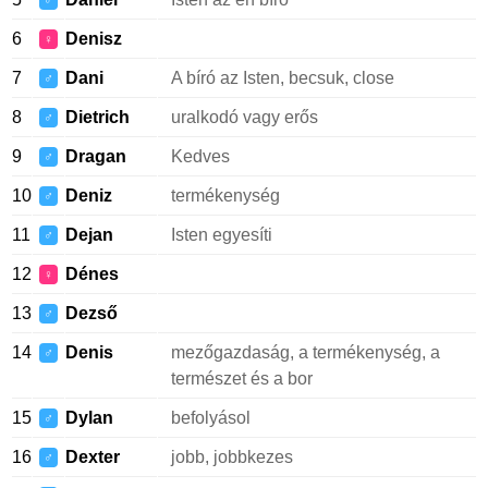
♂
6
Denisz
♀
7
Dani
A bíró az Isten, becsuk, close
♂
8
Dietrich
uralkodó vagy erős
♂
9
Dragan
Kedves
♂
10
Deniz
termékenység
♂
11
Dejan
Isten egyesíti
♂
12
Dénes
♀
13
Dezső
♂
14
Denis
mezőgazdaság, a termékenység, a
♂
természet és a bor
15
Dylan
befolyásol
♂
16
Dexter
jobb, jobbkezes
♂