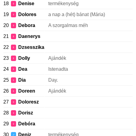
18
Denise
termékenység
♀
19
Dolores
a nap a (hét) bánat (Mária)
♀
20
Debora
A szorgalmas méh
♀
21
Daenerys
♀
22
Dzsesszika
♀
23
Dolly
Ajándék
♀
24
Dea
Istenadta
♀
25
Dia
Day.
♀
26
Doreen
Ajándék
♀
27
Doloresz
♀
28
Dorisz
♀
29
Debóra
♀
30
Deniz
termékenység
♂