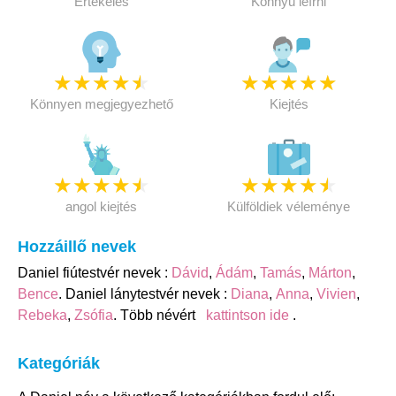
Értékelés
Könnyű leírni
★
★
★
★
★
★
★
★
★
★
Könnyen megjegyezhető
Kiejtés
★
★
★
★
★
★
★
★
★
★
angol kiejtés
Külföldiek véleménye
Hozzáillő nevek
Daniel fiútestvér nevek :
Dávid
,
Ádám
,
Tamás
,
Márton
,
Bence
. Daniel lánytestvér nevek :
Diana
,
Anna
,
Vivien
,
Rebeka
,
Zsófia
. Több névért
kattintson ide
.
Kategóriák