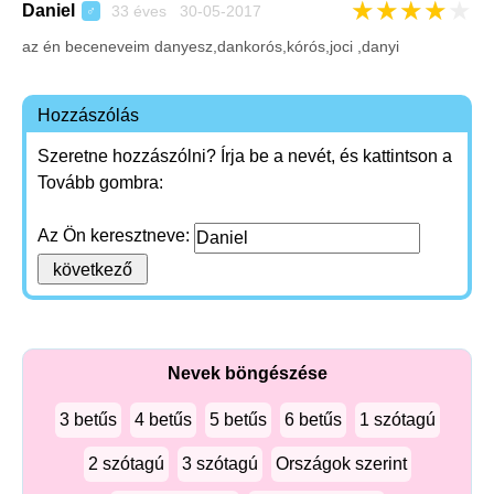
★
★
★
★
★
Daniel
33 éves 30-05-2017
♂
az én beceneveim danyesz,dankorós,kórós,joci ,danyi
Hozzászólás
Szeretne hozzászólni? Írja be a nevét, és kattintson a
Tovább gombra:
Az Ön keresztneve:
Nevek böngészése
3 betűs
4 betűs
5 betűs
6 betűs
1 szótagú
2 szótagú
3 szótagú
Országok szerint