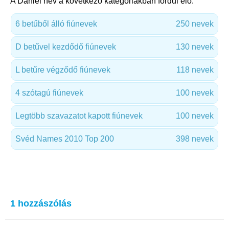
A Daniel név a következő kategóriákban fordul elő:
6 betűből álló fiúnevek
250 nevek
D betűvel kezdődő fiúnevek
130 nevek
L betűre végződő fiúnevek
118 nevek
4 szótagú fiúnevek
100 nevek
Legtöbb szavazatot kapott fiúnevek
100 nevek
Svéd Names 2010 Top 200
398 nevek
1 hozzászólás