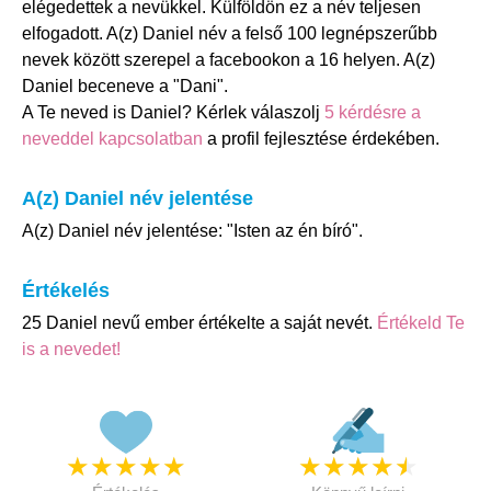
elégedettek a nevükkel. Külföldön ez a név teljesen
elfogadott. A(z) Daniel név a felső 100 legnépszerűbb
nevek között szerepel a facebookon a 16 helyen. A(z)
Daniel beceneve a "Dani".
A Te neved is Daniel? Kérlek válaszolj
5 kérdésre a
neveddel kapcsolatban
a profil fejlesztése érdekében.
A(z) Daniel név jelentése
A(z) Daniel név jelentése: "Isten az én bíró".
Értékelés
25 Daniel nevű ember értékelte a saját nevét.
Értékeld Te
is a nevedet!
★
★
★
★
★
★
★
★
★
★