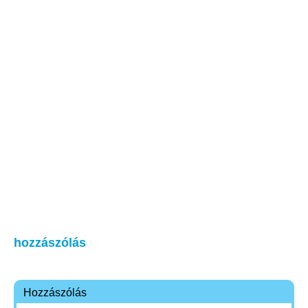
hozzászólás
Hozzászólás