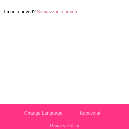
Timan a neved?
Szavazzon a nevére
Change Language
Kapcsolat
Privacy Policy