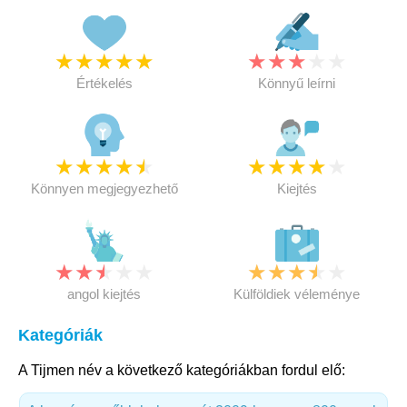
★
★
★
★
★
★
★
★
★
★
Értékelés
Könnyű leírni
★
★
★
★
★
★
★
★
★
★
Könnyen megjegyezhető
Kiejtés
★
★
★
★
★
★
★
★
★
★
angol kiejtés
Külföldiek véleménye
Kategóriák
A Tijmen név a következő kategóriákban fordul elő: