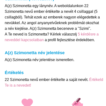
A(z) Szimonetta egy lánynév. A weboldalunkon 22
Szimonetta nevű ember értékelte a nevét 4 csillaggal (5
csillagból). Tehát ezek az emberek nagyon elégedettek a
nevükkel. Az angol anyanyelvűeknek problémát okozhat
a név kiejtése. A(z) Szimonetta beceneve a "Szimi".
A Te neved is Szimonetta? Kérlek válaszolj
5 kérdésre a
neveddel kapcsolatban
a profil fejlesztése érdekében.
A(z) Szimonetta név jelentése
A(z) Szimonetta név jelentése ismeretlen.
Értékelés
22 Szimonetta nevű ember értékelte a saját nevét.
Értékeld
Te is a nevedet!