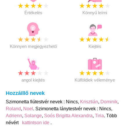
★
★
★
★
★
★
★
★
★
★
Értékelés
Könnyű leírni
★
★
★
★
★
★
★
★
★
★
Könnyen megjegyezhető
Kiejtés
★
★
★
★
★
★
★
★
★
★
angol kiejtés
Külföldiek véleménye
Hozzáillő nevek
Szimonetta fiútestvér nevek : Nincs,
Krisztián
,
Dominik
,
Roland
,
Noel
. Szimonetta lánytestvér nevek : Nincs,
Adrienn
,
Solange
,
Soós Brigitta Alexandra
,
Tiria
. Több
névért
kattintson ide
.