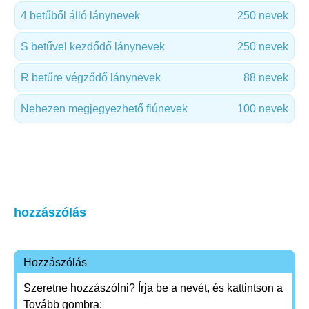
4 betűből álló lánynevek
250 nevek
S betűvel kezdődő lánynevek
250 nevek
R betűre végződő lánynevek
88 nevek
Nehezen megjegyezhető fiúnevek
100 nevek
hozzászólás
Hozzászólás
Szeretne hozzászólni? Írja be a nevét, és kattintson a
Tovább gombra: