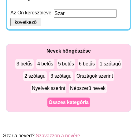
Az Ön keresztneve:
Nevek böngészése
3 betűs
4 betűs
5 betűs
6 betűs
1 szótagú
2 szótagú
3 szótagú
Országok szerint
Nyelvek szerint
Népszerű nevek
Összes kategória
Szar a neved?
Szavazzon a nevére