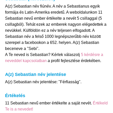
A(z) Sebastian név fiúnév. A név a Sebastianus egyik
formája és Latin-Amerika eredetű. A weboldalunkon 11
Sebastian nevű ember értékelte a nevét 5 csillaggal (5
csillagból). Tehát ezek az emberek nagyon elégedettek a
nevükkel. Külföldön ez a név teljesen elfogadott. A
Sebastian név a felső 1000 legnépszerűbb név között
szerepel a facebookon a 652. helyen. A(z) Sebastian
beceneve a "Sebi".
A Te neved is Sebastian? Kérlek válaszolj
5 kérdésre a
neveddel kapcsolatban
a profil fejlesztése érdekében.
A(z) Sebastian név jelentése
A(z) Sebastian név jelentése: "Férfiasság".
Értékelés
11 Sebastian nevű ember értékelte a saját nevét.
Értékeld
Te is a nevedet!