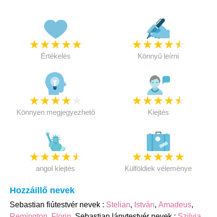
★
★
★
★
★
★
★
★
★
★
Értékelés
Könnyű leírni
★
★
★
★
★
★
★
★
★
★
Könnyen megjegyezhető
Kiejtés
★
★
★
★
★
★
★
★
★
★
angol kiejtés
Külföldiek véleménye
Hozzáillő nevek
Sebastian fiútestvér nevek :
Stelian
,
István
,
Amadeus
,
Remington
,
Florin
. Sebastian lánytestvér nevek :
Szilvia
,