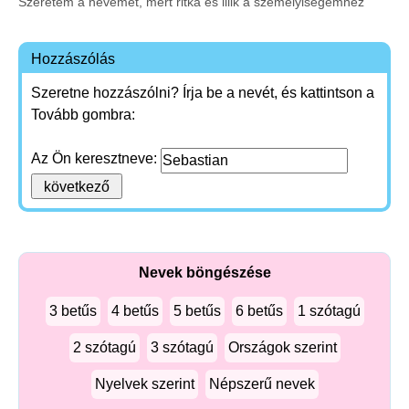
Szeretem a nevemet, mert ritka és illik a személyiségemhez
Hozzászólás
Szeretne hozzászólni? Írja be a nevét, és kattintson a
Tovább gombra:
Az Ön keresztneve:
Nevek böngészése
3 betűs
4 betűs
5 betűs
6 betűs
1 szótagú
2 szótagú
3 szótagú
Országok szerint
Nyelvek szerint
Népszerű nevek