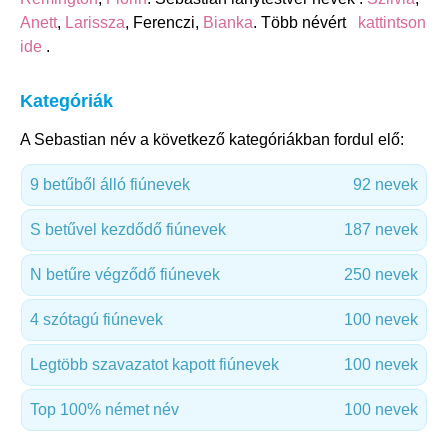
Anett
,
Larissza
, Ferenczi,
Bianka
. Több névért
kattintson
ide
.
Kategóriák
A Sebastian név a következő kategóriákban fordul elő:
9 betűből álló fiúnevek
92 nevek
S betűvel kezdődő fiúnevek
187 nevek
N betűre végződő fiúnevek
250 nevek
4 szótagú fiúnevek
100 nevek
Legtöbb szavazatot kapott fiúnevek
100 nevek
Top 100% német név
100 nevek