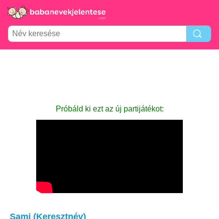
Próbáld ki ezt az új partijátékot:
Sami (Keresztnév)