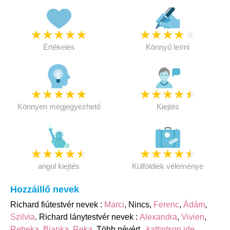
★
★
★
★
★
★
★
★
★
★
Értékelés
Könnyű leírni
★
★
★
★
★
★
★
★
★
★
Könnyen megjegyezhető
Kiejtés
★
★
★
★
★
★
★
★
★
★
angol kiejtés
Külföldiek véleménye
Hozzáillő nevek
Richard fiútestvér nevek :
Marci
, Nincs,
Ferenc
,
Ádám
,
Szilvia
. Richard lánytestvér nevek :
Alexandra
,
Vivien
,
Rebeka
,
Bianka
,
Reka
. Több névért
kattintson ide
.