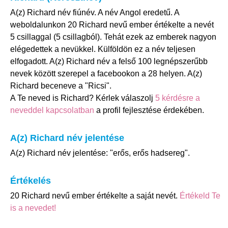
A(z) Richard név fiúnév. A név Angol eredetű. A
weboldalunkon 20 Richard nevű ember értékelte a nevét
5 csillaggal (5 csillagból). Tehát ezek az emberek nagyon
elégedettek a nevükkel. Külföldön ez a név teljesen
elfogadott. A(z) Richard név a felső 100 legnépszerűbb
nevek között szerepel a facebookon a 28 helyen. A(z)
Richard beceneve a "Ricsi".
A Te neved is Richard? Kérlek válaszolj
5 kérdésre a
neveddel kapcsolatban
a profil fejlesztése érdekében.
A(z) Richard név jelentése
A(z) Richard név jelentése: "erős, erős hadsereg".
Értékelés
20 Richard nevű ember értékelte a saját nevét.
Értékeld Te
is a nevedet!