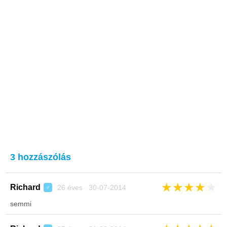
3 hozzászólás
★
★
★
★
★
Richard
26 éves 30-07-2014
♂
semmi