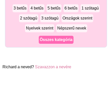
3 betűs
4 betűs
5 betűs
6 betűs
1 szótagú
2 szótagú
3 szótagú
Országok szerint
Nyelvek szerint
Népszerű nevek
Összes kategória
Richard a neved?
Szavazzon a nevére