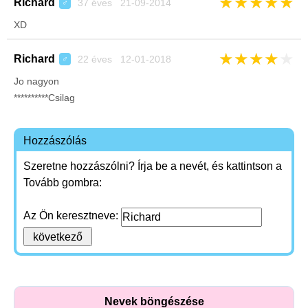
★
★
★
★
★
Richard
37 éves 21-09-2014
♂
XD
★
★
★
★
★
Richard
22 éves 12-01-2018
♂
Jo nagyon
**********Csilag
Hozzászólás
Szeretne hozzászólni? Írja be a nevét, és kattintson a
Tovább gombra:
Az Ön keresztneve:
Nevek böngészése