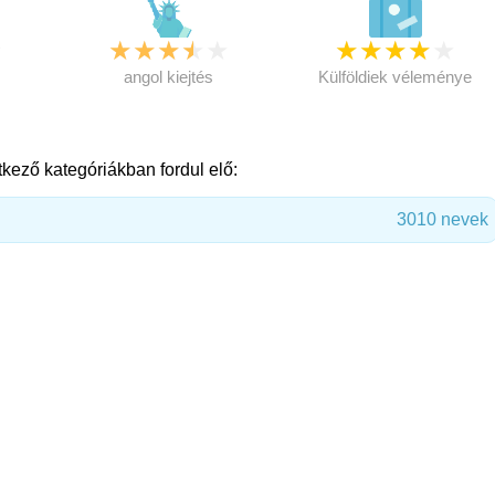
★
★
★
★
★
★
★
★
★
★
★
angol kiejtés
Külföldiek véleménye
kező kategóriákban fordul elő:
3010 nevek