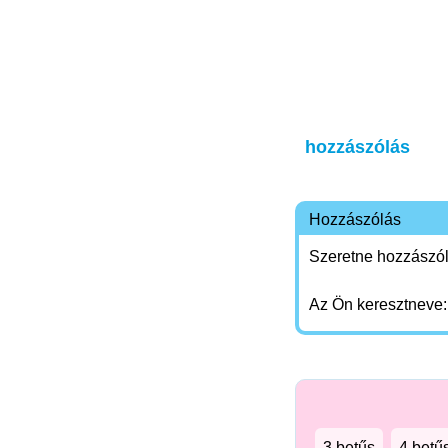
hozzászólás
Hozzászólás
Szeretne hozzászóln
Az Ön keresztneve
3 betűs
4 betű