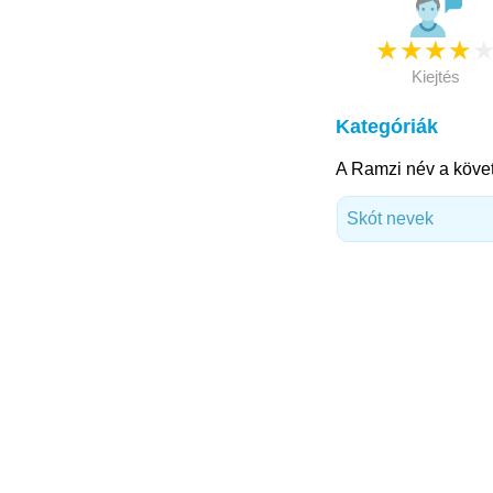
★
★
★
★
Kiejtés
Kategóriák
A Ramzi név a követ
Skót nevek