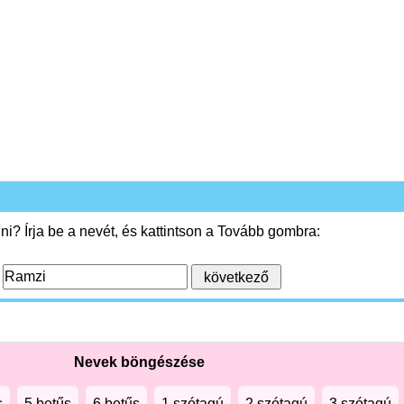
i? Írja be a nevét, és kattintson a Tovább gombra:
:
Nevek böngészése
s
5 betűs
6 betűs
1 szótagú
2 szótagú
3 szótagú