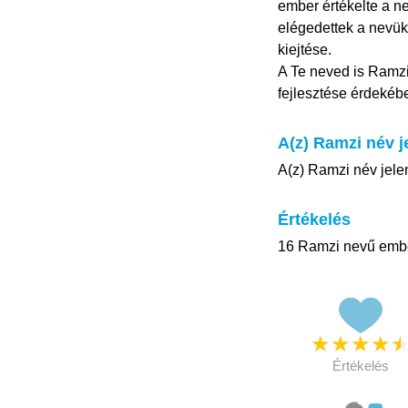
ember értékelte a ne
elégedettek a nevük
kiejtése.
A Te neved is Ramzi
fejlesztése érdekéb
A(z) Ramzi név j
A(z) Ramzi név jele
Értékelés
16 Ramzi nevű ember
★
★
★
★
Értékelés