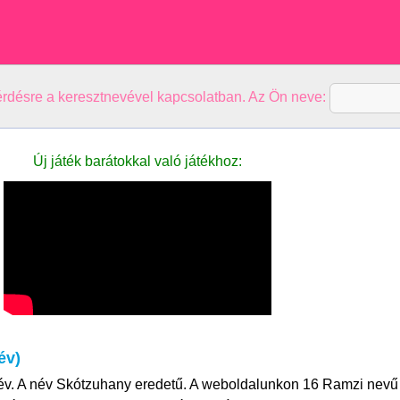
kérdésre a keresztnevével kapcsolatban. Az Ön neve:
Új játék barátokkal való játékhoz:
év)
év. A név Skótzuhany eredetű. A weboldalunkon 16 Ramzi nevű