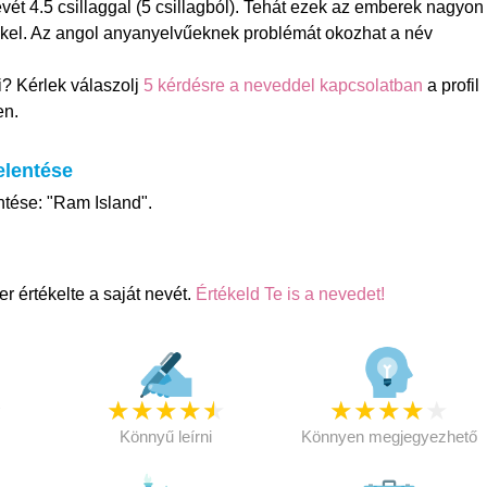
vét 4.5 csillaggal (5 csillagból). Tehát ezek az emberek nagyon
kel. Az angol anyanyelvűeknek problémát okozhat a név
? Kérlek válaszolj
5 kérdésre a neveddel kapcsolatban
a profil
en.
elentése
ntése: "Ram Island".
 értékelte a saját nevét.
Értékeld Te is a nevedet!
★
★
★
★
★
★
★
★
★
★
★
Könnyű leírni
Könnyen megjegyezhető