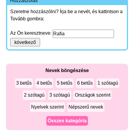
Hozzászólás
Szeretne hozzászólni? Írja be a nevét, és kattintson a
Tovább gombra:
Az Ön keresztneve:
Nevek böngészése
3 betűs
4 betűs
5 betűs
6 betűs
1 szótagú
2 szótagú
3 szótagú
Országok szerint
Nyelvek szerint
Népszerű nevek
Összes kategória