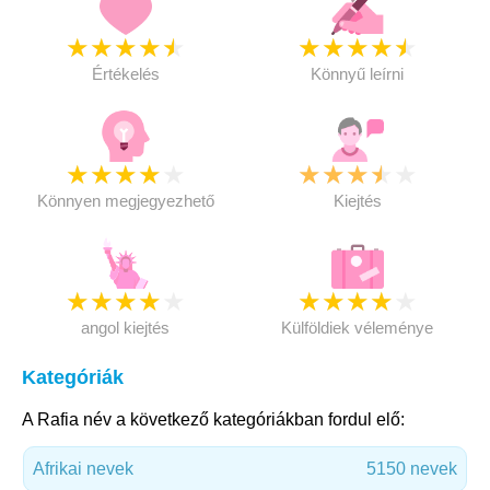
★
★
★
★
★
★
★
★
★
★
Értékelés
Könnyű leírni
★
★
★
★
★
★
★
★
★
★
Könnyen megjegyezhető
Kiejtés
★
★
★
★
★
★
★
★
★
★
angol kiejtés
Külföldiek véleménye
Kategóriák
A Rafia név a következő kategóriákban fordul elő:
Afrikai nevek
5150 nevek