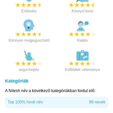
★
★
★
★
★
★
★
★
★
★
Értékelés
Könnyű leírni
★
★
★
★
★
★
★
★
★
★
Könnyen megjegyezhető
Kiejtés
★
★
★
★
★
★
★
★
★
★
angol kiejtés
Külföldiek véleménye
Kategóriák
A Nitesh név a következő kategóriákban fordul elő:
Top 100% hindi név
88 nevek