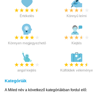
★
★
★
★
★
★
★
★
★
★
Értékelés
Könnyű leírni
★
★
★
★
★
★
★
★
★
★
Könnyen megjegyezhető
Kiejtés
★
★
★
★
★
★
★
★
★
★
angol kiejtés
Külföldiek véleménye
Kategóriák
A Miled név a következő kategóriákban fordul elő: