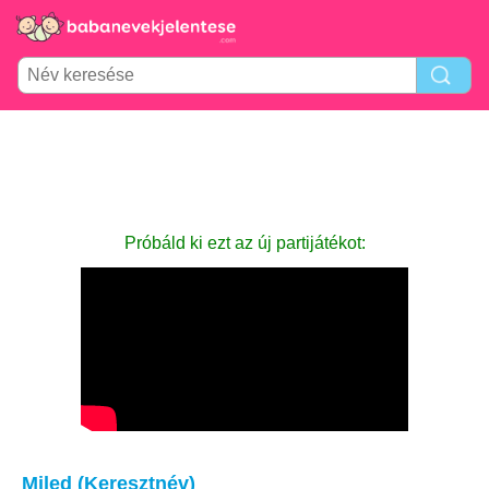
Próbáld ki ezt az új partijátékot:
Miled (Keresztnév)