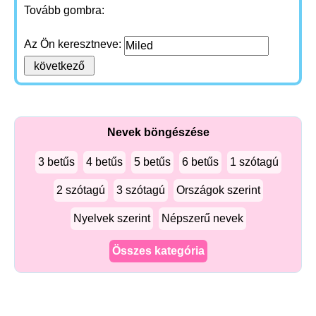
Tovább gombra:
Az Ön keresztneve:
Nevek böngészése
3 betűs
4 betűs
5 betűs
6 betűs
1 szótagú
2 szótagú
3 szótagú
Országok szerint
Nyelvek szerint
Népszerű nevek
Összes kategória