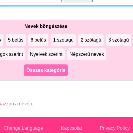
Nevek böngészése
s
5 betűs
6 betűs
1 szótagú
2 szótagú
3 szótagú
gok szerint
Nyelvek szerint
Népszerű nevek
Összes kategória
azzon a nevére
Change Language
Kapcsolat
Privacy Policy