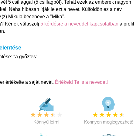
vét 5 csillaggal (5 csillagból). Tehát ezek az emberek nagyon
el. Néha hibásan írják le ezt a nevet. Külföldön ez a név
 A(z) Mikula beceneve a "Mika".
a? Kérlek válaszolj
5 kérdésre a neveddel kapcsolatban
a profil
en.
jelentése
ntése: "a győztes".
r értékelte a saját nevét.
Értékeld Te is a nevedet!
★
★
★
★
★
★
★
★
★
★
★
Könnyű leírni
Könnyen megjegyezhető