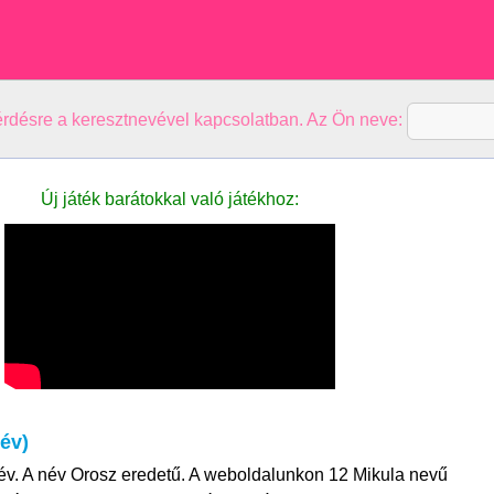
kérdésre a keresztnevével kapcsolatban. Az Ön neve:
Új játék barátokkal való játékhoz:
év)
név. A név Orosz eredetű. A weboldalunkon 12 Mikula nevű