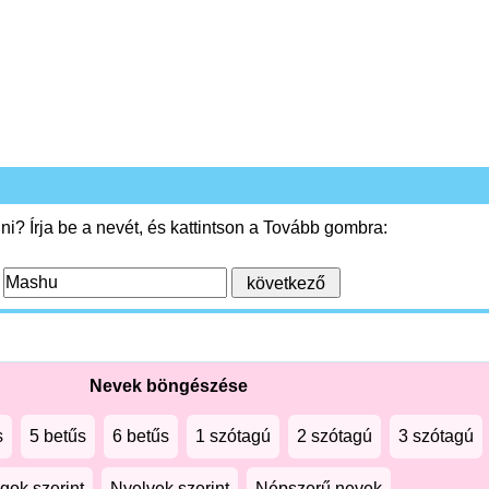
i? Írja be a nevét, és kattintson a Tovább gombra:
:
Nevek böngészése
s
5 betűs
6 betűs
1 szótagú
2 szótagú
3 szótagú
gok szerint
Nyelvek szerint
Népszerű nevek