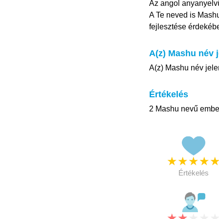
Az angol anyanyelvű
A Te neved is Mashu
fejlesztése érdekéb
A(z) Mashu név j
A(z) Mashu név jele
Értékelés
2 Mashu nevű ember 
★
★
★
★
Értékelés
★
★
★
★