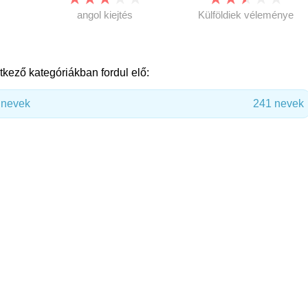
angol kiejtés
Külföldiek véleménye
kező kategóriákban fordul elő:
únevek
241 nevek