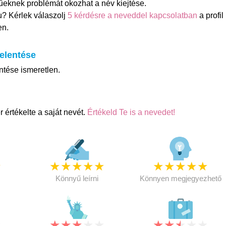
eknek problémát okozhat a név kiejtése.
? Kérlek válaszolj
5 kérdésre a neveddel kapcsolatban
a profil
en.
elentése
ntése ismeretlen.
értékelte a saját nevét.
Értékeld Te is a nevedet!
★
★
★
★
★
★
★
★
★
★
★
Könnyű leírni
Könnyen megjegyezhető
★
★
★
★
★
★
★
★
★
★
★