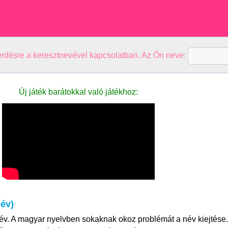
kérdésre a keresztnevével kapcsolatban. Az Ön neve:
Új játék barátokkal való játékhoz:
év)
év. A magyar nyelvben sokaknak okoz problémát a név kiejtése.