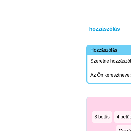
hozzászólás
Hozzászólás
Szeretne hozzászóln
Az Ön keresztneve
3 betűs
4 betű
Orszá