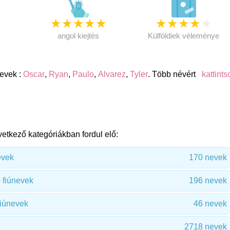
★
★
★
★
★
★
★
★
★
★
★
angol kiejtés
Külföldiek véleménye
nevek :
Oscar
,
Ryan
,
Paulo
,
Alvarez
,
Tyler
. Több névért
kattints
etkező kategóriákban fordul elő:
evek
170 nevek
 fiúnevek
196 nevek
fiúnevek
46 nevek
2718 nevek