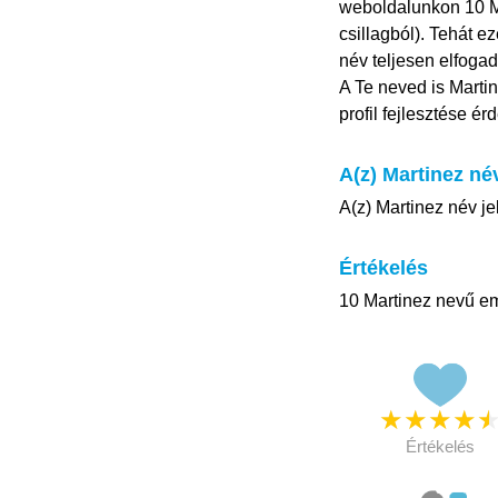
weboldalunkon 10 Ma
csillagból). Tehát 
név teljesen elfogad
A Te neved is Marti
profil fejlesztése é
A(z) Martinez né
A(z) Martinez név je
Értékelés
10 Martinez nevű em
★
★
★
★
Értékelés