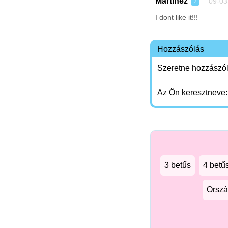
Martinez
09-03
♂
I dont like it!!!
Hozzászólás
Szeretne hozzászóln
Az Ön keresztneve
3 betűs
4 betű
Orszá