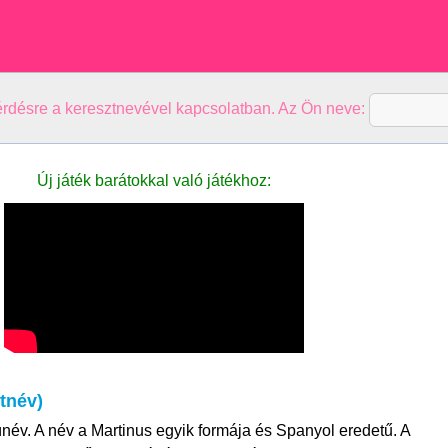
kérdésre a keresztnevével kapcsolatban. Az Ön neve:
Új játék barátokkal való játékhoz:
tnév)
únév. A név a Martinus egyik formája és Spanyol eredetű. A