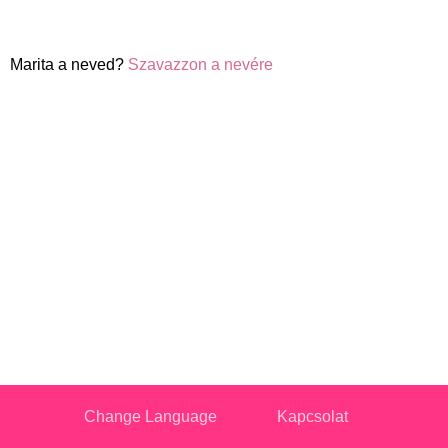
Marita a neved?
Szavazzon a nevére
Change Language
Kapcsolat