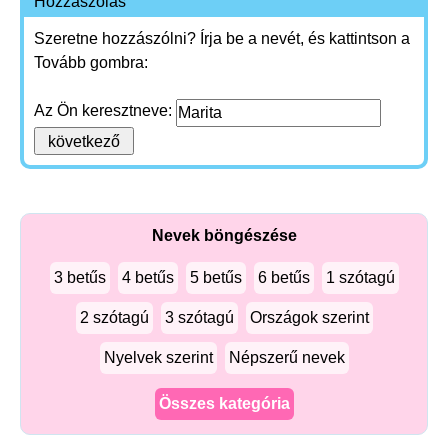
Hozzászólás
Szeretne hozzászólni? Írja be a nevét, és kattintson a
Tovább gombra:
Az Ön keresztneve:
Nevek böngészése
3 betűs
4 betűs
5 betűs
6 betűs
1 szótagú
2 szótagú
3 szótagú
Országok szerint
Nyelvek szerint
Népszerű nevek
Összes kategória