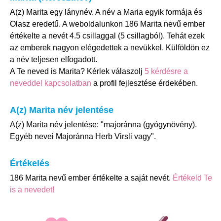
A(z) Marita egy lánynév. A név a Maria egyik formája és
Olasz eredetű. A weboldalunkon 186 Marita nevű ember
értékelte a nevét 4.5 csillaggal (5 csillagból). Tehát ezek
az emberek nagyon elégedettek a nevükkel. Külföldön ez
a név teljesen elfogadott.
A Te neved is Marita? Kérlek válaszolj
5 kérdésre a
neveddel kapcsolatban
a profil fejlesztése érdekében.
A(z) Marita név jelentése
A(z) Marita név jelentése: "majoránna (gyógynövény).
Egyéb nevei Majoránna Herb Virsli vagy".
Értékelés
186 Marita nevű ember értékelte a saját nevét.
Értékeld Te
is a nevedet!