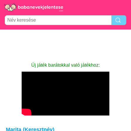
Új játék barátokkal való játékhoz:
Marita (Keresztnév)