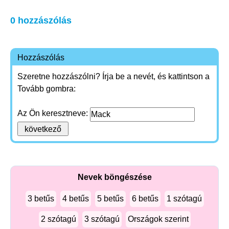
0 hozzászólás
Hozzászólás
Szeretne hozzászólni? Írja be a nevét, és kattintson a
Tovább gombra:
Az Ön keresztneve:
Nevek böngészése
3 betűs
4 betűs
5 betűs
6 betűs
1 szótagú
2 szótagú
3 szótagú
Országok szerint