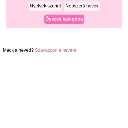
Nyelvek szerint
Népszerű nevek
Összes kategória
Mack a neved?
Szavazzon a nevére