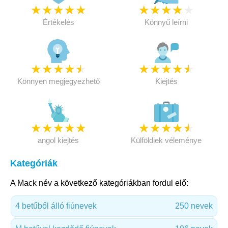
★
★
★
★
★
★
★
★
★
★
Értékelés
Könnyű leírni
★
★
★
★
★
★
★
★
★
★
Könnyen megjegyezhető
Kiejtés
★
★
★
★
★
★
★
★
★
★
angol kiejtés
Külföldiek véleménye
Kategóriák
A Mack név a következő kategóriákban fordul elő:
4 betűből álló fiúnevek
250 nevek