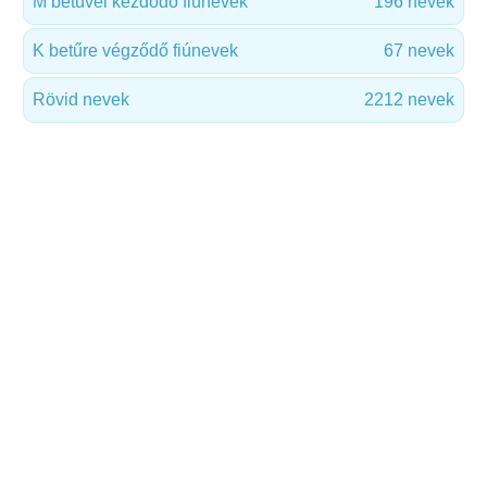
M betűvel kezdődő fiúnevek
196 nevek
K betűre végződő fiúnevek
67 nevek
Rövid nevek
2212 nevek