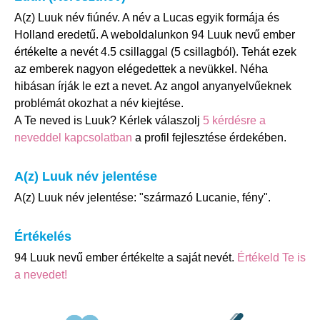
A(z) Luuk név fiúnév. A név a Lucas egyik formája és
Holland eredetű. A weboldalunkon 94 Luuk nevű ember
értékelte a nevét 4.5 csillaggal (5 csillagból). Tehát ezek
az emberek nagyon elégedettek a nevükkel. Néha
hibásan írják le ezt a nevet. Az angol anyanyelvűeknek
problémát okozhat a név kiejtése.
A Te neved is Luuk? Kérlek válaszolj
5 kérdésre a
neveddel kapcsolatban
a profil fejlesztése érdekében.
A(z) Luuk név jelentése
A(z) Luuk név jelentése: "származó Lucanie, fény".
Értékelés
94 Luuk nevű ember értékelte a saját nevét.
Értékeld Te is
a nevedet!