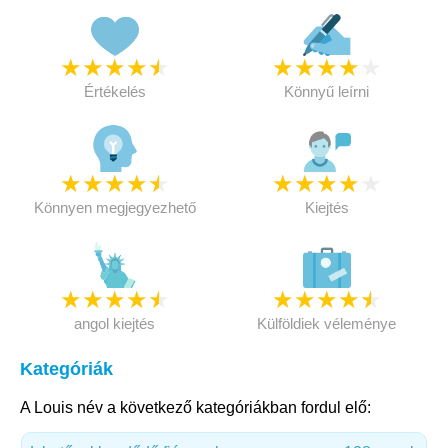
★
★
★
★
★
★
★
★
★
★
Értékelés
Könnyű leírni
★
★
★
★
★
★
★
★
★
★
Könnyen megjegyezhető
Kiejtés
★
★
★
★
★
★
★
★
★
★
angol kiejtés
Külföldiek véleménye
Kategóriák
A Louis név a következő kategóriákban fordul elő: