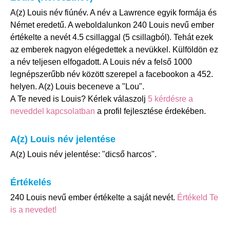
A(z) Louis név fiúnév. A név a Lawrence egyik formája és
Német eredetű. A weboldalunkon 240 Louis nevű ember
értékelte a nevét 4.5 csillaggal (5 csillagból). Tehát ezek
az emberek nagyon elégedettek a nevükkel. Külföldön ez
a név teljesen elfogadott. A Louis név a felső 1000
legnépszerűbb név között szerepel a facebookon a 452.
helyen. A(z) Louis beceneve a "Lou".
A Te neved is Louis? Kérlek válaszolj
5 kérdésre a
neveddel kapcsolatban
a profil fejlesztése érdekében.
A(z) Louis név jelentése
A(z) Louis név jelentése: "dicső harcos".
Értékelés
240 Louis nevű ember értékelte a saját nevét.
Értékeld Te
is a nevedet!