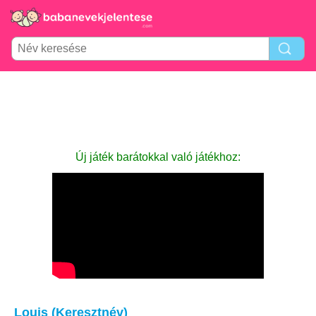
Új játék barátokkal való játékhoz:
Louis (Keresztnév)