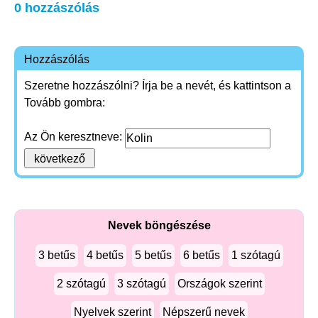
0 hozzászólás
Hozzászólás
Szeretne hozzászólni? Írja be a nevét, és kattintson a
Tovább gombra:
Az Ön keresztneve:
Nevek böngészése
3 betűs
4 betűs
5 betűs
6 betűs
1 szótagú
2 szótagú
3 szótagú
Országok szerint
Nyelvek szerint
Népszerű nevek