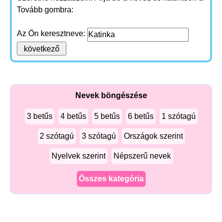
Tovább gombra:
Az Ön keresztneve:
Nevek böngészése
3 betűs
4 betűs
5 betűs
6 betűs
1 szótagú
2 szótagú
3 szótagú
Országok szerint
Nyelvek szerint
Népszerű nevek
Összes kategória