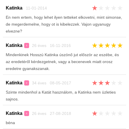
★
★
★
★
★
Katinka
11-01-2014
En nem ertem, hogy lehet ilyen tetteket elkovetni, mint simonse,
de megerdemelne, hogy ot is kibelezzek. Vajon ugyanugy
elvezne?
★
★
★
★
★
Katinka
26 éves 16-11-2016
♀
Mindenkinek Hosszú Katinka úszónő jut először az eszébe, és
az eredetéről kérdezgetnek, vagy a becenevek miatt orosz
eredetre gyanakszanak.
★
★
★
★
★
Katinka
34 éves 08-05-2017
♀
Szinte mindenhol a Katát használom, a Katinka nem üzleties
sajnos.
★
★
★
★
★
Katinka
26 éves 27-08-2018
♀
béna