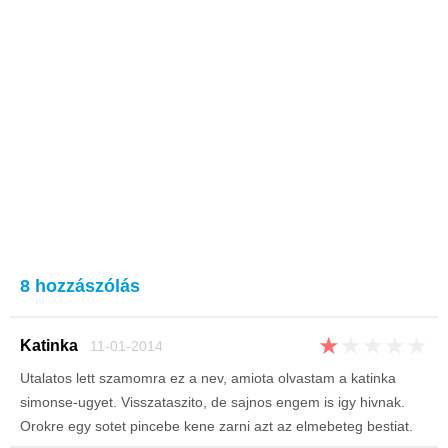
8 hozzászólás
★
★
★
★
★
Katinka
11-01-2014
Utalatos lett szamomra ez a nev, amiota olvastam a katinka
simonse-ugyet. Visszataszito, de sajnos engem is igy hivnak.
Orokre egy sotet pincebe kene zarni azt az elmebeteg bestiat.