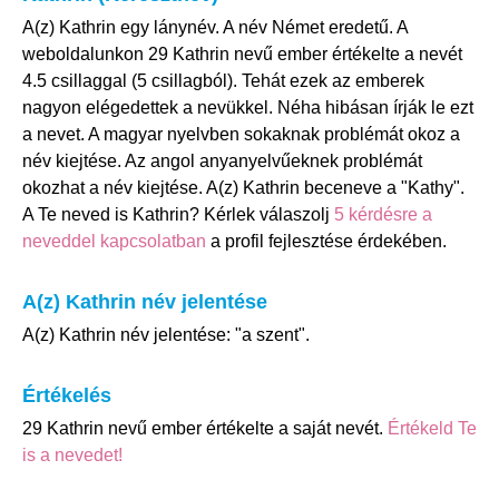
A(z) Kathrin egy lánynév. A név Német eredetű. A
weboldalunkon 29 Kathrin nevű ember értékelte a nevét
4.5 csillaggal (5 csillagból). Tehát ezek az emberek
nagyon elégedettek a nevükkel. Néha hibásan írják le ezt
a nevet. A magyar nyelvben sokaknak problémát okoz a
név kiejtése. Az angol anyanyelvűeknek problémát
okozhat a név kiejtése. A(z) Kathrin beceneve a "Kathy".
A Te neved is Kathrin? Kérlek válaszolj
5 kérdésre a
neveddel kapcsolatban
a profil fejlesztése érdekében.
A(z) Kathrin név jelentése
A(z) Kathrin név jelentése: "a szent".
Értékelés
29 Kathrin nevű ember értékelte a saját nevét.
Értékeld Te
is a nevedet!