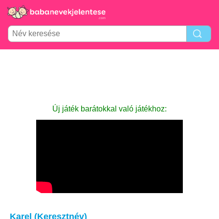
Új játék barátokkal való játékhoz:
Karel (Keresztnév)