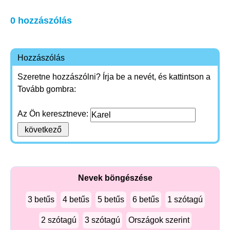
0 hozzászólás
Hozzászólás
Szeretne hozzászólni? Írja be a nevét, és kattintson a
Tovább gombra:
Az Ön keresztneve:
Nevek böngészése
3 betűs
4 betűs
5 betűs
6 betűs
1 szótagú
2 szótagú
3 szótagú
Országok szerint