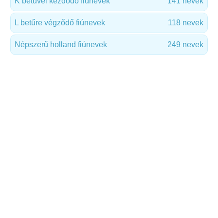
K betűvel kezdődő fiúnevek
141 nevek
L betűre végződő fiúnevek
118 nevek
Népszerű holland fiúnevek
249 nevek