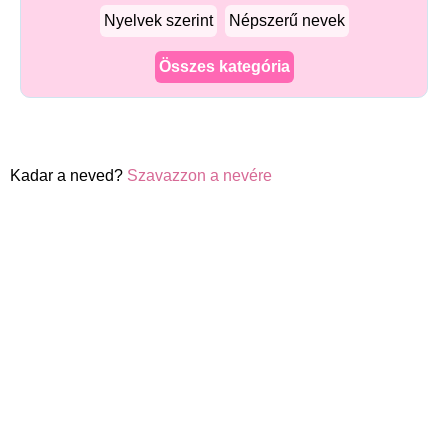
Nyelvek szerint
Népszerű nevek
Összes kategória
Kadar a neved?
Szavazzon a nevére