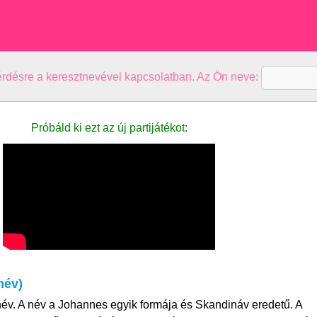
kérdésre a keresztnevével kapcsolatban. Az Ön neve:
Próbáld ki ezt az új partijátékot:
név)
név. A név a Johannes egyik formája és Skandináv eredetű. A