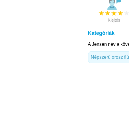
★
★
★
★
Kiejtés
Kategóriák
A Jensen név a köve
Népszerű orosz fi