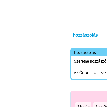
hozzászólás
Hozzászólás
Szeretne hozzászóln
Az Ön keresztneve
3 betűs
4 betű