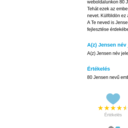
weboldalunkon 80 Jen
Tehát ezek az ember
nevet. Külföldön ez 
A Te neved is Jense
fejlesztése érdekéb
A(z) Jensen név 
A(z) Jensen név jele
Értékelés
80 Jensen nevű embe
★
★
★
★
Értékelés