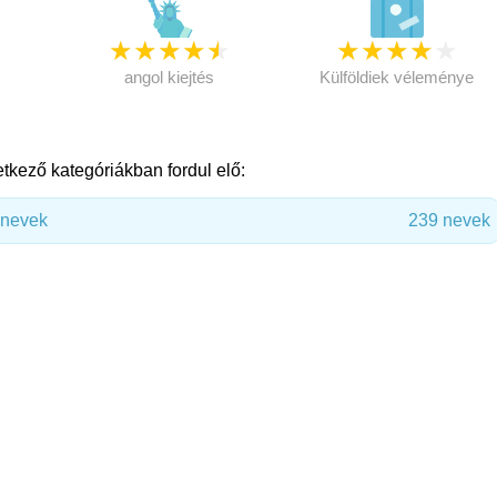
★
★
★
★
★
★
★
★
★
★
★
angol kiejtés
Külföldiek véleménye
tkező kategóriákban fordul elő:
únevek
239 nevek