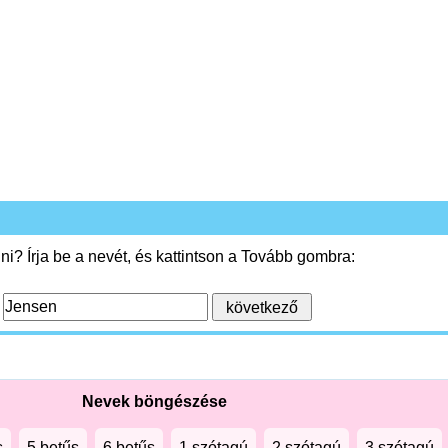
i? Írja be a nevét, és kattintson a Tovább gombra:
:
Nevek böngészése
s
5 betűs
6 betűs
1 szótagú
2 szótagú
3 szótagú