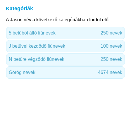
Kategóriák
A Jason név a következő kategóriákban fordul elő:
5 betűből álló fiúnevek
250 nevek
J betűvel kezdődő fiúnevek
100 nevek
N betűre végződő fiúnevek
250 nevek
Görög nevek
4674 nevek