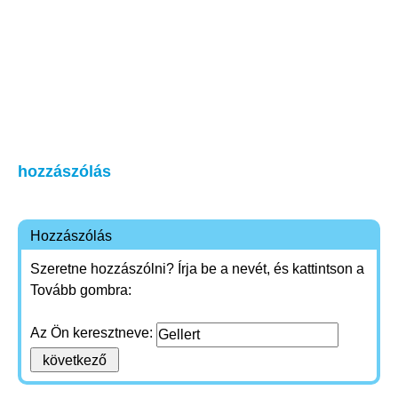
hozzászólás
Hozzászólás
Szeretne hozzászólni? Írja be a nevét, és kattintson a
Tovább gombra:
Az Ön keresztneve: