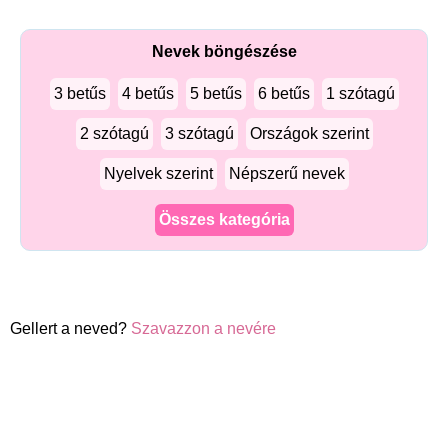
Nevek böngészése
3 betűs
4 betűs
5 betűs
6 betűs
1 szótagú
2 szótagú
3 szótagú
Országok szerint
Nyelvek szerint
Népszerű nevek
Összes kategória
Gellert a neved?
Szavazzon a nevére