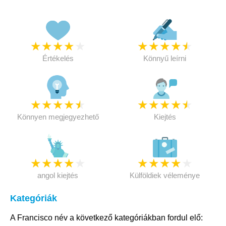
★
★
★
★
★
★
★
★
★
★
Értékelés
Könnyű leírni
★
★
★
★
★
★
★
★
★
★
Könnyen megjegyezhető
Kiejtés
★
★
★
★
★
★
★
★
★
★
angol kiejtés
Külföldiek véleménye
Kategóriák
A Francisco név a következő kategóriákban fordul elő: