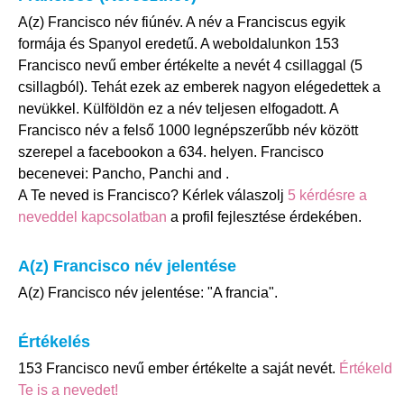
A(z) Francisco név fiúnév. A név a Franciscus egyik
formája és Spanyol eredetű. A weboldalunkon 153
Francisco nevű ember értékelte a nevét 4 csillaggal (5
csillagból). Tehát ezek az emberek nagyon elégedettek a
nevükkel. Külföldön ez a név teljesen elfogadott. A
Francisco név a felső 1000 legnépszerűbb név között
szerepel a facebookon a 634. helyen. Francisco
becenevei: Pancho, Panchi and .
A Te neved is Francisco? Kérlek válaszolj
5 kérdésre a
neveddel kapcsolatban
a profil fejlesztése érdekében.
A(z) Francisco név jelentése
A(z) Francisco név jelentése: "A francia".
Értékelés
153 Francisco nevű ember értékelte a saját nevét.
Értékeld
Te is a nevedet!