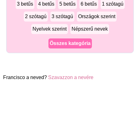
3 betűs
4 betűs
5 betűs
6 betűs
1 szótagú
2 szótagú
3 szótagú
Országok szerint
Nyelvek szerint
Népszerű nevek
Összes kategória
Francisco a neved?
Szavazzon a nevére