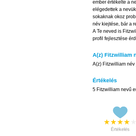
ember értékelte a ne
elégedettek a nevük
sokaknak okoz prob
név kiejtése, bár a r
A Te neved is Fitzwi
profil fejlesztése é
A(z) Fitzwilliam 
A(z) Fitzwilliam név
Értékelés
5 Fitzwilliam nevű e
★
★
★
★
Értékelés