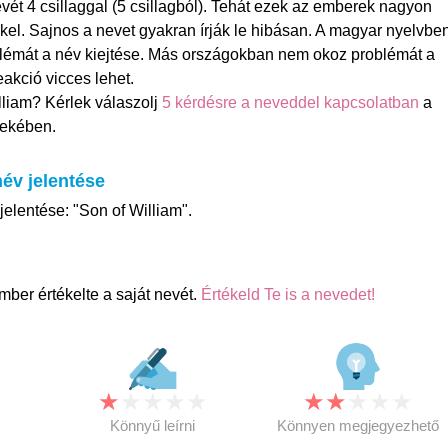
vét 4 csillaggal (5 csillagból). Tehát ezek az emberek nagyon
kel. Sajnos a nevet gyakran írják le hibásan. A magyar nyelvbe
lémát a név kiejtése. Más országokban nem okoz problémát a
eakció vicces lehet.
lliam? Kérlek válaszolj
5 kérdésre a neveddel kapcsolatban
a
rdekében.
név jelentése
 jelentése: "Son of William".
mber értékelte a saját nevét.
Értékeld Te is a nevedet!
★
★
★
★
★
★
★
★
★
★
★
Könnyű leírni
Könnyen megjegyezhető