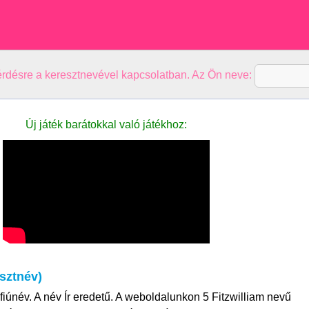
kérdésre a keresztnevével kapcsolatban. Az Ön neve:
Új játék barátokkal való játékhoz:
esztnév)
 fiúnév. A név Ír eredetű. A weboldalunkon 5 Fitzwilliam nevű