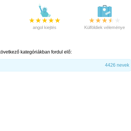
★
★
★
★
★
★
★
★
★
★
★
angol kiejtés
Külföldiek véleménye
következő kategóriákban fordul elő:
4426 nevek