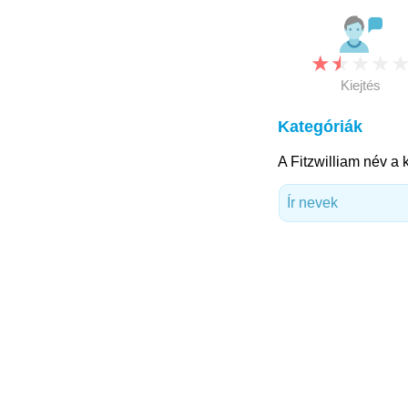
★
★
★
★
Kiejtés
Kategóriák
A Fitzwilliam név a 
Ír nevek