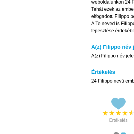
weboldalunkon 24 Fil
Tehát ezek az ember
elfogadott. Filippo 
A Te neved is Filipp
fejlesztése érdekéb
A(z) Filippo név 
A(z) Filippo név jele
Értékelés
24 Filippo nevű embe
★
★
★
★
Értékelés