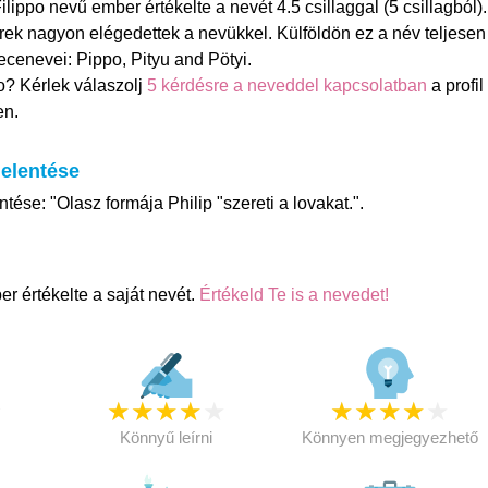
ippo nevű ember értékelte a nevét 4.5 csillaggal (5 csillagból).
ek nagyon elégedettek a nevükkel. Külföldön ez a név teljesen
becenevei: Pippo, Pityu and Pötyi.
o? Kérlek válaszolj
5 kérdésre a neveddel kapcsolatban
a profil
en.
jelentése
ntése: "Olasz formája Philip "szereti a lovakat.".
r értékelte a saját nevét.
Értékeld Te is a nevedet!
★
★
★
★
★
★
★
★
★
★
★
Könnyű leírni
Könnyen megjegyezhető