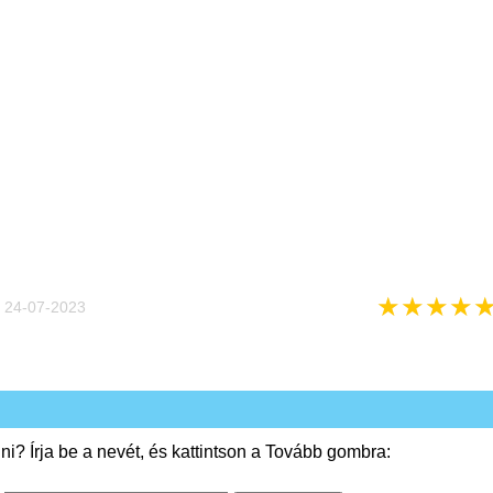
★
★
★
★
24-07-2023
i? Írja be a nevét, és kattintson a Tovább gombra: