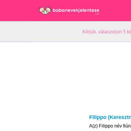
Kérjük, válaszoljon 5 
Filippo (Kereszt
A(z) Filippo név fiú