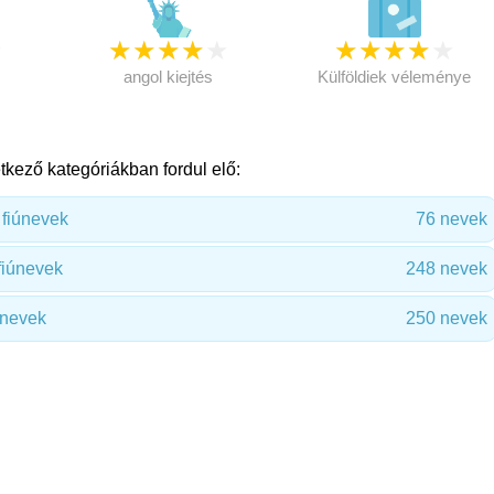
★
★
★
★
★
★
★
★
★
★
★
angol kiejtés
Külföldiek véleménye
tkező kategóriákban fordul elő:
 fiúnevek
76 nevek
fiúnevek
248 nevek
únevek
250 nevek