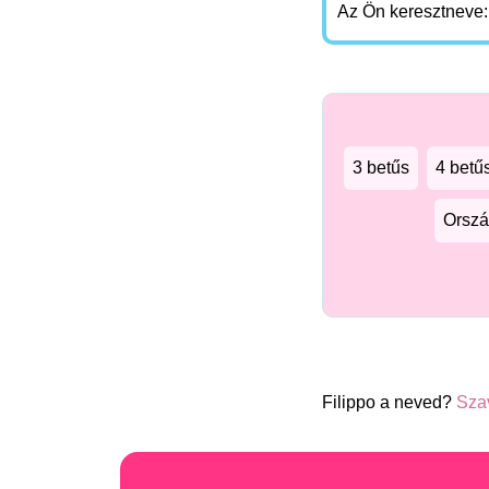
Az Ön keresztneve
3 betűs
4 betű
Orszá
Filippo a neved?
Sza