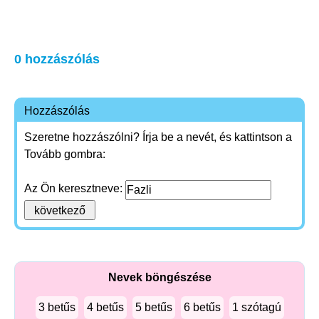
0 hozzászólás
Hozzászólás
Szeretne hozzászólni? Írja be a nevét, és kattintson a
Tovább gombra:
Az Ön keresztneve:
Nevek böngészése
3 betűs
4 betűs
5 betűs
6 betűs
1 szótagú