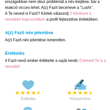
országokban nem okoz problémát a név kiejtése, bár a
reakció vicces lehet. A(z) Fazli beceneve a "Lushi".
A Te neved is Fazli? Kérlek válaszolj
5 kérdésre a
neveddel kapcsolatban
a profil fejlesztése érdekében.
A(z) Fazli név jelentése
A(z) Fazli név jelentése ismeretlen.
Értékelés
4 Fazli nevű ember értékelte a saját nevét.
Értékeld Te is a
nevedet!
★
★
★
★
★
★
★
★
★
★
Értékelés
Könnyű leírni