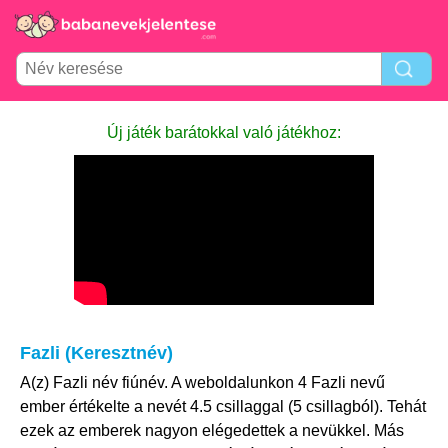
Új játék barátokkal való játékhoz:
Fazli (Keresztnév)
A(z) Fazli név fiúnév. A weboldalunkon 4 Fazli nevű
ember értékelte a nevét 4.5 csillaggal (5 csillagból). Tehát
ezek az emberek nagyon elégedettek a nevükkel. Más